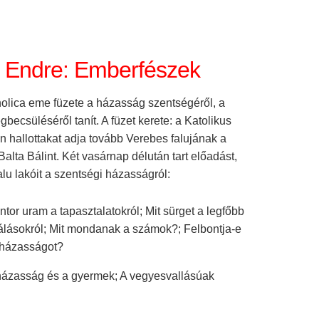
n Endre: Emberfészek
holica eme füzete a házasság szentségéről, a
ecsüléséről tanít. A füzet kerete: a Katolikus
 hallottakat adja tovább Verebes falujának a
 Balta Bálint. Két vasárnap délután tart előadást,
falu lakóit a szentségi házasságról:
tor uram a tapasztalatokról; Mit sürget a legfőbb
válásokról; Mit mondanak a számok?; Felbontja-e
 házasságot?
házasság és a gyermek; A vegyesvallásúak