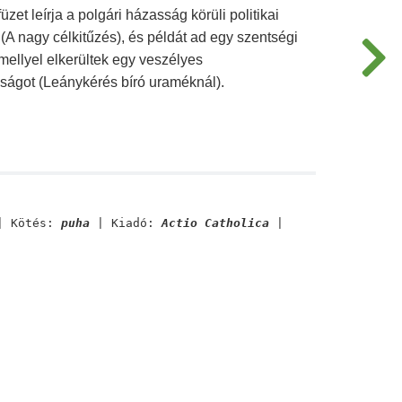
üzet leírja a polgári házasság körüli politikai
(A nagy célkitűzés), és példát ad egy szentségi
mellyel elkerültek egy veszélyes
ágot (Leánykérés bíró uraméknál).
 Kötés:
puha
| Kiadó:
Actio Catholica
|