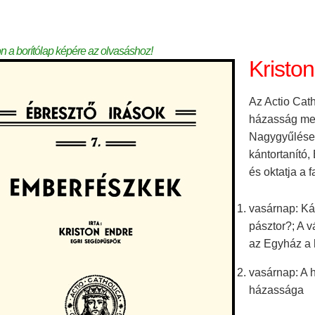
on a borítólap képére az olvasáshoz!
Kristo
Az Actio Cat
házasság megb
Nagygyűlésen
kántortanító,
és oktatja a 
vasárnap: Kán
pásztor?; A 
az Egyház a
vasárnap: A 
házassága