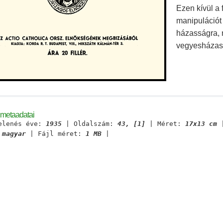
Ezen kívül a f
manipulációt 
házasságra, 
vegyesházass
 metaadatai
elenés éve:
1935
| Oldalszám:
43, [1]
| Méret:
17x13 cm
|
:
magyar
| Fájl méret:
1 MB
|