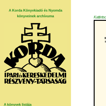
A Korda Könyvkiadó és Nyomda
könyveinek archívuma
Kattints
A könyvek listája