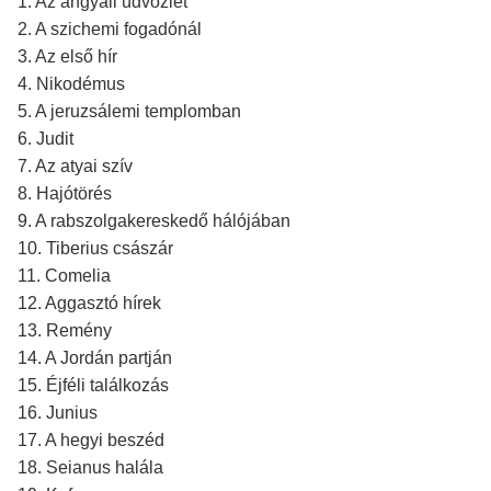
1. Az angyali üdvözlet
2. A szichemi fogadónál
3. Az első hír
4. Nikodémus
5. A jeruzsálemi templomban
6. Judit
7. Az atyai szív
8. Hajótörés
9. A rabszolgakereskedő hálójában
10. Tiberius császár
11. Comelia
12. Aggasztó hírek
13. Remény
14. A Jordán partján
15. Éjféli találkozás
16. Junius
17. A hegyi beszéd
18. Seianus halála