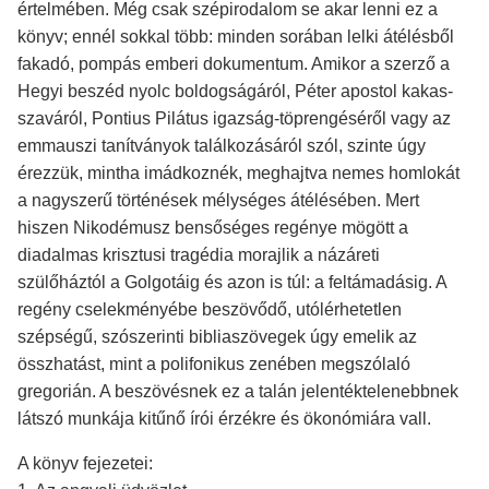
értelmében. Még csak szépirodalom se akar lenni ez a
könyv; ennél sokkal több: minden sorában lelki átélésből
fakadó, pompás emberi dokumentum. Amikor a szerző a
Hegyi beszéd nyolc boldogságáról, Péter apostol kakas-
szaváról, Pontius Pilátus igazság-töprengéséről vagy az
emmauszi tanítványok találkozásáról szól, szinte úgy
érezzük, mintha imádkoznék, meghajtva nemes homlokát
a nagyszerű történések mélységes átélésében. Mert
hiszen Nikodémusz bensőséges regénye mögött a
diadalmas krisztusi tragédia morajlik a názáreti
szülőháztól a Golgotáig és azon is túl: a feltámadásig. A
regény cselekményébe beszövődő, utólérhetetlen
szépségű, szószerinti bibliaszövegek úgy emelik az
összhatást, mint a polifonikus zenében megszólaló
gregorián. A beszövésnek ez a talán jelentéktelenebbnek
látszó munkája kitűnő írói érzékre és ökonómiára vall.
A könyv fejezetei: