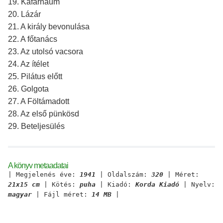
19. Kafarnaum
20. Lázár
21. A király bevonulása
22. A főtanács
23. Az utolsó vacsora
24. Az ítélet
25. Pilátus előtt
26. Golgota
27. A Föltámadott
28. Az első pünkösd
29. Beteljesülés
A könyv metaadatai
| Megjelenés éve:
1941
| Oldalszám:
320
| Méret:
21x15 cm
| Kötés:
puha
| Kiadó:
Korda Kiadó
| Nyelv:
magyar
| Fájl méret:
14 MB
|