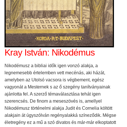
Kray István: Nikodémus
Nikodémusz a bibliai idők igen vonzó alakja, a
legnemesebb értelemben vett mecénás, aki házát,
amelyben az Utolsó vacsora is végbement, egész
vagyonát a Mesternek s az ő szegény tanítványainak
ajánlotta fel. A szerző témaválasztása tehát igen
szerencsés. De finom a meseszövés is, amellyel
Nikodémusz történelmi alakja Judit és Cornelia költött
alakjain át úgyszólván regényalakká színeződik. Mégse
életregény ez a mű a szó divatos és már-már elkoptatott