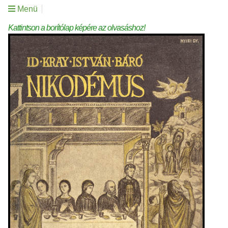
Menü
Kattintson a borítólap képére az olvasáshoz!