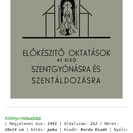
A könyv metaadatai
| Megjelenés éve:
1941
| Oldalszám:
252
| Méret:
20x14 cm
| Kötés:
puha
| Kiadó:
Korda Kiadó
| Nyelv: