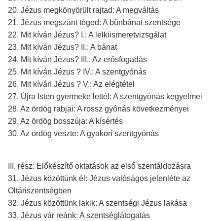
20. Jézus megkönyörült rajtad: A megváltás
21. Jézus megszánt téged: A bűnbánat szentsége
22. Mit kíván Jézus? I.: A lelkiismeretvizsgálat
23. Mit kíván Jézus? II.: A bánat
24. Mit kíván Jézus? III.: Az erősfogadás
25. Mit kíván Jézus ? IV.: A szentgyónás
26. Mit kíván Jézus ? V.: Az elégtétel
27. Újra Isten gyermeke lettél: A szentgyónás kegyelmei
28. Az ördög rabjai: A rossz gyónás következményei
29. Az ördög bosszúja: A kísértés
30. Az ördög veszte: A gyakori szentgyónás
III. rész: Előkészítő oktatások az első szentáldozásra
31. Jézus közöttünk él: Jézus valóságos jelenléte az
Oltáriszentségben
32. Jézus közöttünk lakik: A szentségi Jézus lakása
33. Jézus vár reánk: A szentséglátogatás