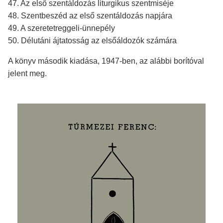
47. Az első szentáldozás liturgikus szentmiséje
48. Szentbeszéd az első szentáldozás napjára
49. A szeretetreggeli-ünnepély
50. Délutáni ájtatosság az elsőáldozók számára
A könyv második kiadása, 1947-ben, az alábbi borítóval
jelent meg.