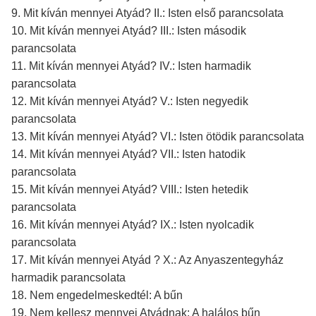
9. Mit kíván mennyei Atyád? II.: Isten első parancsolata
10. Mit kíván mennyei Atyád? III.: Isten második
parancsolata
11. Mit kíván mennyei Atyád? IV.: Isten harmadik
parancsolata
12. Mit kíván mennyei Atyád? V.: Isten negyedik
parancsolata
13. Mit kíván mennyei Atyád? VI.: Isten ötödik parancsolata
14. Mit kíván mennyei Atyád? VII.: Isten hatodik
parancsolata
15. Mit kíván mennyei Atyád? VIII.: Isten hetedik
parancsolata
16. Mit kíván mennyei Atyád? IX.: Isten nyolcadik
parancsolata
17. Mit kíván mennyei Atyád ? X.: Az Anyaszentegyház
harmadik parancsolata
18. Nem engedelmeskedtél: A bűn
19. Nem kellesz mennyei Atyádnak: A halálos bűn