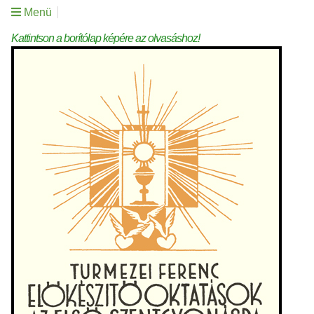
Menü
Kattintson a borítólap képére az olvasáshoz!