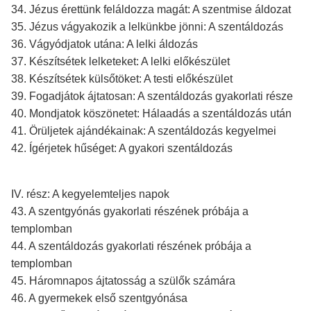
34. Jézus érettünk feláldozza magát: A szentmise áldozat
35. Jézus vágyakozik a lelkünkbe jönni: A szentáldozás
36. Vágyódjatok utána: A lelki áldozás
37. Készítsétek lelketeket: A lelki előkészület
38. Készítsétek külsőtöket: A testi előkészület
39. Fogadjátok ájtatosan: A szentáldozás gyakorlati része
40. Mondjatok köszönetet: Hálaadás a szentáldozás után
41. Örüljetek ajándékainak: A szentáldozás kegyelmei
42. Ígérjetek hűséget: A gyakori szentáldozás
IV. rész: A kegyelemteljes napok
43. A szentgyónás gyakorlati részének próbája a
templomban
44. A szentáldozás gyakorlati részének próbája a
templomban
45. Háromnapos ájtatosság a szülők számára
46. A gyermekek első szentgyónása