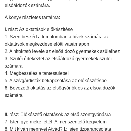
elsőáldozók számára.
A könyv részletes tartalma:
I. rész: Az oktatások előkészítése
1. Szentbeszéd a templomban a hívek számára az
oktatások megkezdése előtti vasárnapon
2. A hitoktató levele az elsőáldozó gyermekek szüleihez
3. Szülői értekezlet az elsőáldozó gyermekek szülei
számára
4. Megbeszélés a tantestülettel
5. A szívgárdisták bekapcsolása az előkészítésbe
6. Bevezető oktatás az elsőgyónók és az elsőáldozók
számára
II. rész: Előkészítő oktatások az első szentgyónásra
7. Isten gyermeke lettél: A megszentelő kegyelem
8. Mit kíván mennyei Atyád? I.: Isten tízparancsolata