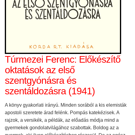
Túrmezei Ferenc: Előkészítő
oktatások az első
szentgyónásra és
szentáldozásra (1941)
A könyv gyakorlati irányú. Minden sorából a kis elemisták
apostoli szeretete árad felénk. Pompás katekézisek. A
rajzok, a versikék, a példák, az előadás módja mind a
gyermekek gondolatvilágához szabottak. Boldog az a