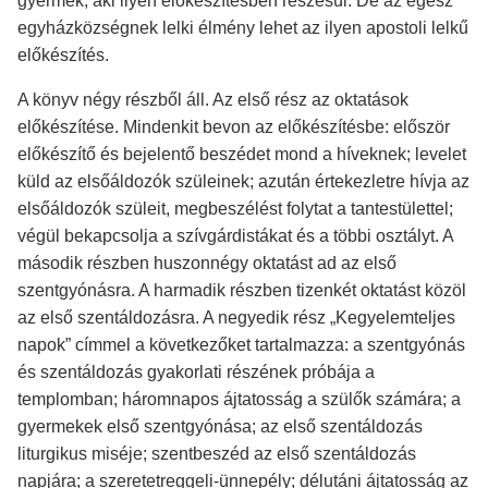
gyermek, aki ilyen előkészítésben részesül. De az egész
egyházközségnek lelki élmény lehet az ilyen apostoli lelkű
előkészítés.
A könyv négy részből áll. Az első rész az oktatások
előkészítése. Mindenkit bevon az előkészítésbe: először
előkészítő és bejelentő beszédet mond a híveknek; levelet
küld az elsőáldozók szüleinek; azután értekezletre hívja az
elsőáldozók szüleit, megbeszélést folytat a tantestülettel;
végül bekapcsolja a szívgárdistákat és a többi osztályt. A
második részben huszonnégy oktatást ad az első
szentgyónásra. A harmadik részben tizenkét oktatást közöl
az első szentáldozásra. A negyedik rész „Kegyelemteljes
napok” címmel a következőket tartalmazza: a szentgyónás
és szentáldozás gyakorlati részének próbája a
templomban; háromnapos ájtatosság a szülők számára; a
gyermekek első szentgyónása; az első szentáldozás
liturgikus miséje; szentbeszéd az első szentáldozás
napjára; a szeretetreggeli-ünnepély; délutáni ájtatosság az