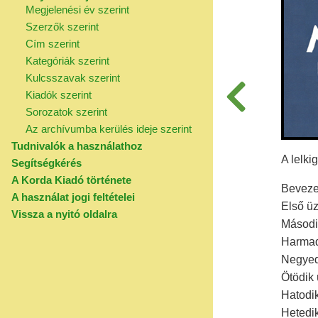
Megjelenési év szerint
Szerzők szerint
Cím szerint
Kategóriák szerint
Kulcsszavak szerint
Kiadók szerint
Sorozatok szerint
Az archívumba kerülés ideje szerint
Tudnivalók a használathoz
A lelki
Segítségkérés
A Korda Kiadó története
Beveze
A használat jogi feltételei
Első üz
Vissza a nyitó oldalra
Második
Harmad
Negyed
Ötödik ü
Hatodik
Hetedik