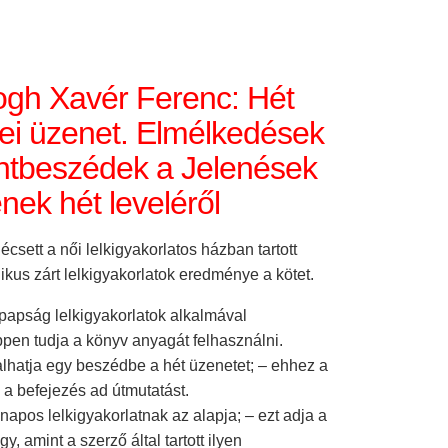
gh Xavér Ferenc: Hét
i üzenet. Elmélkedések
ntbeszédek a Jelenések
nek hét leveléről
csett a női lelkigyakorlatos házban tartott
blikus zárt lelkigyakorlatok eredménye a kötet.
 papság lelkigyakorlatok alkalmával
pen tudja a könyv anyagát felhasználni.
alhatja egy beszédbe a hét üzenetet; – ehhez a
 a befejezés ad útmutatást.
apos lelkigyakorlatnak az alapja; – ezt adja a
y, amint a szerző által tartott ilyen