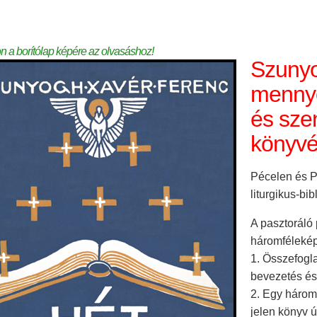
on a borítólap képére az olvasáshoz!
Szunyo
mennye
és sze
könyvé
Pécelen és Pé
liturgikus-bi
A pasztoráló
háromfélekép
1. Összefogl
bevezetés és
2. Egy háromn
jelen könyv úg