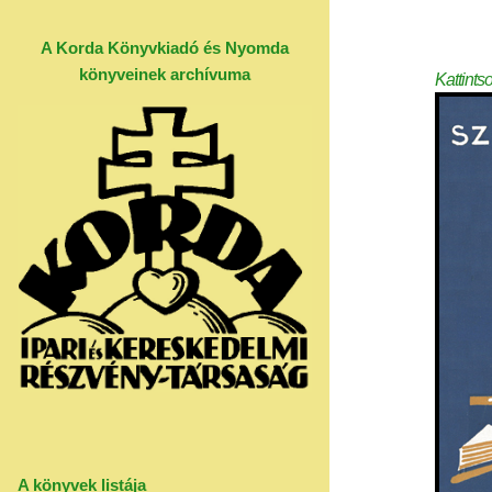
A Korda Könyvkiadó és Nyomda
könyveinek archívuma
Kattints
A könyvek listája