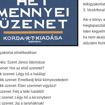
lelkigyakorlat
3. Vezérfonal
Aki e könyv a
megtapasztal
Isten kegyel
ha nem akarj
alázatos tiszt
gyakorlat elmélkedései:
tés: Szent János látomásai
enet: Hol az első szeretet?
 üzenet: Légy hű a halálig!
ik üzenet: Emelkedj felül környezeteden!
ik üzenet: Éber szemmel vigyázz!
zenet: Félj a lelki haláltól!
 üzenet: Légy hű a kicsinyben!
 üzenet: Jaj a lanyháknak!