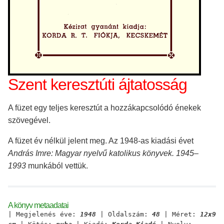
Szent keresztúti ájtatosság
A füzet egy teljes keresztút a hozzákapcsolódó énekek
szövegével.
A füzet év nélkül jelent meg. Az 1948-as kiadási évet
András Imre: Magyar nyelvű katolikus könyvek. 1945–
1993
munkából vettük.
A könyv metaadatai
| Megjelenés éve:
1948
| Oldalszám:
48
| Méret:
12x9