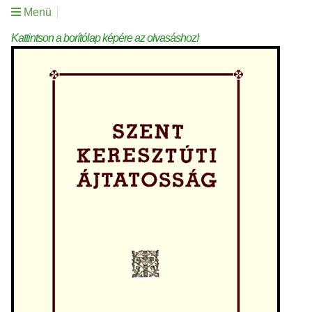
Menü
Kattintson a borítólap képére az olvasáshoz!