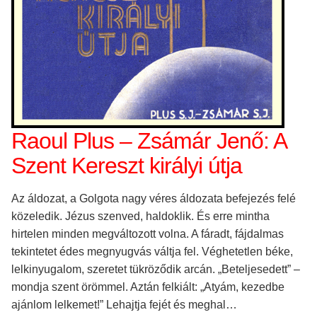
Raoul Plus – Zsámár Jenő: A
Szent Kereszt királyi útja
Az áldozat, a Golgota nagy véres áldozata befejezés felé
közeledik. Jézus szenved, haldoklik. És erre mintha
hirtelen minden megváltozott volna. A fáradt, fájdalmas
tekintetet édes megnyugvás váltja fel. Véghetetlen béke,
lelkinyugalom, szeretet tükröződik arcán. „Beteljesedett” –
mondja szent örömmel. Aztán felkiált: „Atyám, kezedbe
ajánlom lelkemet!” Lehajtja fejét és meghal…