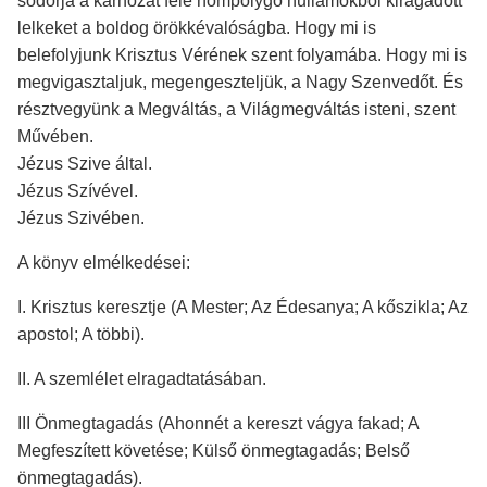
sodorja a kárhozat felé hömpölygő hullámokból kiragadott
lelkeket a boldog örökkévalóságba. Hogy mi is
belefolyjunk Krisztus Vérének szent folyamába. Hogy mi is
megvigasztaljuk, megengeszteljük, a Nagy Szenvedőt. És
résztvegyünk a Megváltás, a Világmegváltás isteni, szent
Művében.
Jézus Szive által.
Jézus Szívével.
Jézus Szivében.
A könyv elmélkedései:
I. Krisztus keresztje (A Mester; Az Édesanya; A kőszikla; Az
apostol; A többi).
II. A szemlélet elragadtatásában.
III Önmegtagadás (Ahonnét a kereszt vágya fakad; A
Megfeszített követése; Külső önmegtagadás; Belső
önmegtagadás).