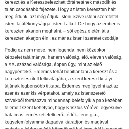
kereszt és a Keresztrefeszített történetének második és
talán csodásabb fejezete. Hogy az Isten kereszten halt
meg értünk, azt még értjük. Isteni Szíve isteni szeretettel,
isteni találékonysággal istenit alkot. De hogy az ember is
kereszten akarjon meghalni, – sőt egész életén át a
kereszten akarjon élni, ez már az isteni szeretet csodája.
Pedig ez nem mese, nem legenda, nem középkori
képzelet találmánya, hanem valóság, élő, eleven valóság,
a XX. század valósága, éppen úgy, mint az első
nagypénteké. Érdemes tehát bepillantani a kereszt és a
keresztrefeszített lelkivilágába, a szent kereszt királyi
útjának legbensőbb titkába. Érdemes megfigyelni azt az
ezer és ezer kis vérpatakot, amely az istenszerető
szívekből forrásozva mindennap belefolyik a pap kezében
felemelt szent kehelybe, hogy Krisztus Vérével egyesülve
hatalmas természetfeletti erő-, érték-, energia-,
kegyelemfolyammá dagadva kiáradjon és magával