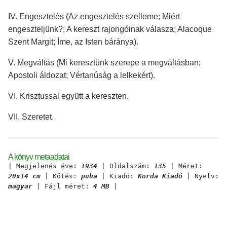
IV. Engesztelés (Az engesztelés szelleme; Miért
engeszteljünk?; A kereszt rajongóinak válasza; Alacoque
Szent Margit; Íme, az Isten báránya).
V. Megváltás (Mi keresztünk szerepe a megváltásban;
Apostoli áldozat; Vértanúság a lelkekért).
VI. Krisztussal együtt a kereszten.
VII. Szeretet.
A könyv metaadatai
| Megjelenés éve:
1934
| Oldalszám:
135
| Méret:
20x14 cm
| Kötés:
puha
| Kiadó:
Korda Kiadó
| Nyelv:
magyar
| Fájl méret:
4 MB
|