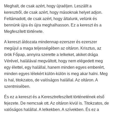
Meghalt, de csak azért, hogy újraéljen. Leszállt a
keresztről, de csak azért, hogy másoknak helyet adjon.
Feltámadott, de csak azért, hogy általunk, velünk és
bennünk újra és újra meghalhasson. Ez a kereszt és a
Megfeszített története.
A kereszt áldozata mindennap ezerszer és ezerszer
megújul a maga teljességében az oltáron. Krisztus, az
örök Főpap, annyira szerette a lelkeket, akiket drága
Vérével, halálával megváltott, hogy nem elégedett meg
egy élettel, egy halállal, hanem minden egyes emberért,
minden egyes lélekért külön-külön is meg akar halni. Meg
is hal, titokzatos, de valóságos halállal. Az oltáron. A
szentmisében.
És ez a kereszt és a Keresztrefeszített történetének első
fejezete. De nemcsak ott. Az oltáron kivül is. Titokzatos, de
valóságos halállal. A lelkekben. A szívekben. És ez a