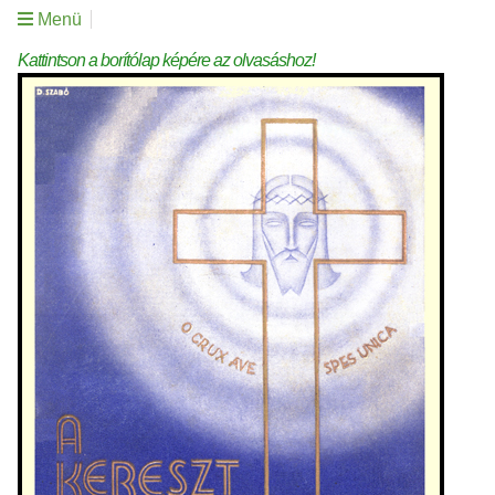
Menü
Kattintson a borítólap képére az olvasáshoz!