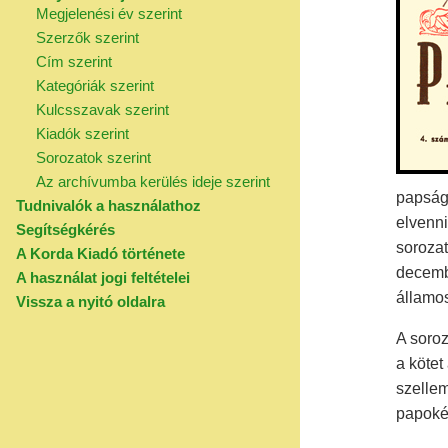
Megjelenési év szerint
Szerzők szerint
Cím szerint
Kategóriák szerint
Kulcsszavak szerint
Kiadók szerint
Sorozatok szerint
Az archívumba kerülés ideje szerint
papságo
Tudnivalók a használathoz
elvenni
Segítségkérés
sorozat
A Korda Kiadó története
decemb
A használat jogi feltételei
államos
Vissza a nyitó oldalra
A soroz
a kötet
szellem
papokér