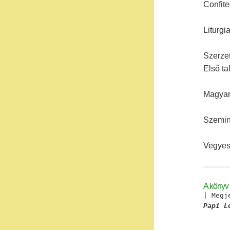
Confite
Liturgi
Szerzet
Első ta
Magyar
Szemin
Vegyese
A könyv
| Megj
Papi L