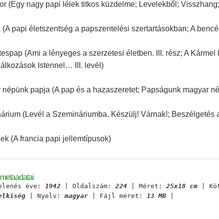
or (Egy nagy papi lélek titkos küzdelme; Levelekből; Visszhang
a (A papi életszentség a papszentelési szertartásokban; A bencés l
espap (Ami a lényeges a szerzetesi életben. III. rész; A Kármel 
lálkozások Istennel… III. levél)
 népünk papja (A pap és a hazaszeretet; Papságunk magyar né
árium (Levél a Szemináriumba. Készülj! Várnak!; Beszélgetés 
k (A francia papi jellemtípusok)
 metaadatai
elenés éve:
1942
| Oldalszám:
224
| Méret:
25x18 cm
| Kö
elkiség
| Nyelv:
magyar
| Fájl méret:
13 MB
|