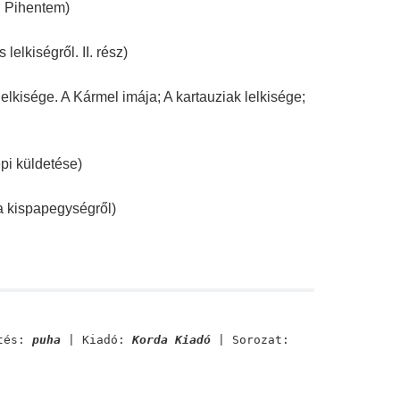
; Pihentem)
elkiségről. II. rész)
lelkisége. A Kármel imája; A kartauziak lelkisége;
pi küldetése)
a kispapegységről)
tés:
puha
| Kiadó:
Korda Kiadó
| Sorozat: