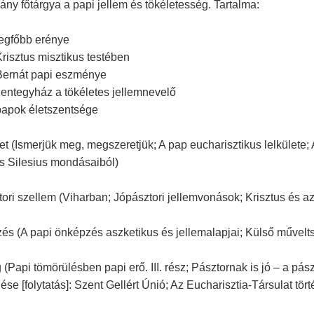
ány főtárgya a papi jellem és tökéletesség. Tartalma:
legfőbb erénye
risztus misztikus testében
Bernát papi eszménye
entegyház a tökéletes jellemnevelő
papok életszentsége
let (Ismerjük meg, megszeretjük; A pap eucharisztikus lelkülete; A
s Silesius mondásaiból)
ori szellem (Viharban; Jópásztori jellemvonások; Krisztus és az
és (A papi önképzés aszketikus és jellemalapjai; Külső művelt
(Papi tömörülésben papi erő. III. rész; Pásztornak is jó – a 
ése [folytatás]: Szent Gellért Únió; Az Eucharisztia-Társulat tört