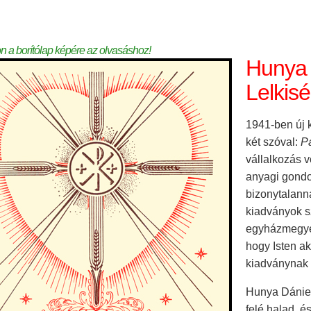
on a borítólap képére az olvasáshoz!
Hunya 
Lelkis
1941-ben új 
két szóval:
Pa
vállalkozás v
anyagi gondo
bizonytalanná
kiadványok s
egyházmegyek
hogy Isten ak
kiadványnak e
Hunya Dániel
felé halad, é