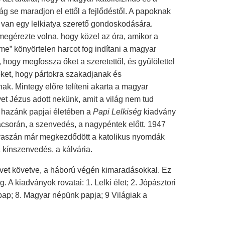
g se maradjon el ettől a fejlődéstől. A papoknak
 van egy lelkiatya szerető gondoskodására.
megérezte volna, hogy közel az óra, amikor a
lme” könyörtelen harcot fog indítani a magyar
 hogy megfossza őket a szeretettől, és gyűlölettel
őket, hogy pártokra szakadjanak és
ak. Mintegy előre telíteni akarta a magyar
et Jézus adott nekünk, amit a világ nem tud
t hazánk papjai életében a
Papi Lelkiség
kiadvány
csorán, a szenvedés, a nagypéntek előtt. 1947
vaszán már megkezdődött a katolikus nyomdák
a kínszenvedés, a kálvária.
évet követve, a háború végén kimaradásokkal. Ez
A kiadványok rovatai: 1. Lelki élet; 2. Jópásztori
spap; 8. Magyar népünk papja; 9 Világiak a