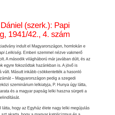
Dániel (szerk.): Papi
ég, 1941/42., 4. szám
kiadvány indult el Magyarországon, homlokán e
pi Lelkiség.
Emberi szemmel nézve vakmerő
olt. A második világháború már javában dúlt, és az
k egyre fokozódtak hazánkban is. A jövő is
 vált. Másutt inkább csökkentették a hasonló
zámát – Magyarországon pedig a szegedi
özi szeminárium lelkiatyja, P. Hunya úgy látta,
arata és a magyar papság lelki haszna sürgeti a
lindítását.
 látta, hogy az Egyház élete nagy lelki megújulás
s azt akarta, hogy a magyar katolicizmus és a