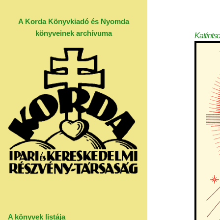
A Korda Könyvkiadó és Nyomda
könyveinek archívuma
Kattints
A könyvek listája