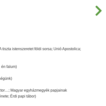
 tiszta istenszeretet földi sorsa; Unió Apostolica;
 én falum)
ségünk)
pásztor…; Magyar egyházmegyék papjainak
énete; Érdi papi tábor)