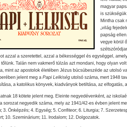
magyar papsá
is szükségük
Mintha csak 
„világ fejede
papság ellen,
vegye körül 
szétszóródjan
t azzal a szeretettel, azzal a békességgel és egységgel, amely
 tőlünk. Talán nem vakmerő túlzás azt mondani, hogy olyan vol
a, mint az apostolok életében Jézus búcsúbeszéde az utolsó va
erében jelent meg a
Papi Lelkiség
utolsó száma, mert 1948 ta
ítása, a katolikus könyvek, kiadványok betiltása, az elfogatás, 
atnak 18 kötete jelent meg. Eleinte negyedévenként, az iskola
 a sorozat negyedik száma, mely az 1941/42-es évben jelent meg. 
; 3. Önképzés; 4. Egység; 5. Confiteor; 6. Liturgia; 7. Szerzete
t; 10. Szeminárium; 11. Irodalom; 12. Dolgozatok.