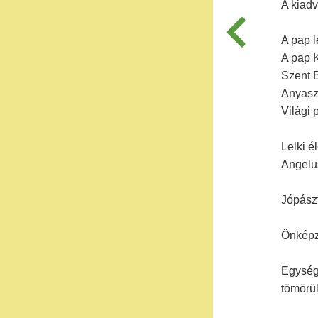
A kiadv
A pap 
A pap K
Szent 
Anyasz
Világi 
Lelki é
Angelu
Jópászt
Önképz
Egység 
tömörül