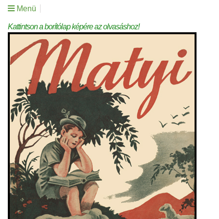
Menü
Kattintson a borítólap képére az olvasáshoz!