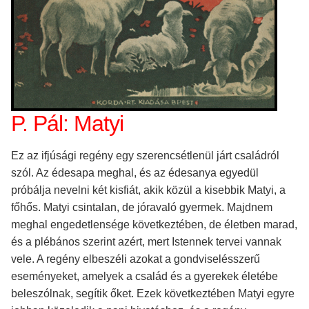
P. Pál: Matyi
Ez az ifjúsági regény egy szerencsétlenül járt családról
szól. Az édesapa meghal, és az édesanya egyedül
próbálja nevelni két kisfiát, akik közül a kisebbik Matyi, a
főhős. Matyi csintalan, de jóravaló gyermek. Majdnem
meghal engedetlensége következtében, de életben marad,
és a plébános szerint azért, mert Istennek tervei vannak
vele. A regény elbeszéli azokat a gondviselésszerű
eseményeket, amelyek a család és a gyerekek életébe
beleszólnak, segítik őket. Ezek következtében Matyi egyre