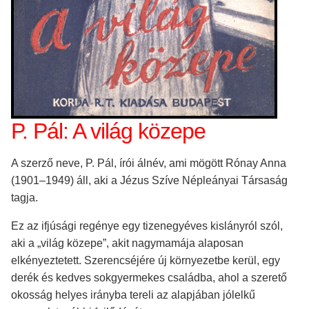
P. Pál: A világ közepe
A szerző neve, P. Pál, írói álnév, ami mögött Rónay Anna
(1901–1949) áll, aki a Jézus Szíve Népleányai Társaság
tagja.
Ez az ifjúsági regénye egy tizenegyéves kislányról szól,
aki a „világ közepe”, akit nagymamája alaposan
elkényeztetett. Szerencséjére új környezetbe kerül, egy
derék és kedves sokgyermekes családba, ahol a szerető
okosság helyes irányba tereli az alapjában jólelkű