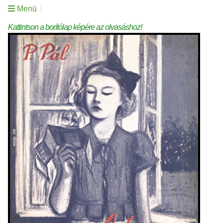
Menü
Kattintson a borítólap képére az olvasáshoz!