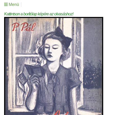
Menü
Kattintson a borítólap képére az olvasáshoz!