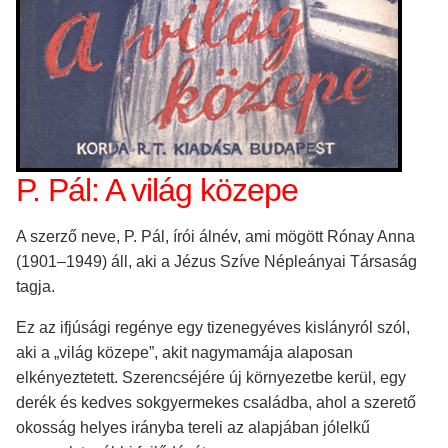
P. Pál: A világ közepe
A szerző neve, P. Pál, írói álnév, ami mögött Rónay Anna
(1901–1949) áll, aki a Jézus Szíve Népleányai Társaság
tagja.
Ez az ifjúsági regénye egy tizenegyéves kislányról szól,
aki a „világ közepe”, akit nagymamája alaposan
elkényeztetett. Szerencséjére új környezetbe kerül, egy
derék és kedves sokgyermekes családba, ahol a szerető
okosság helyes irányba tereli az alapjában jólelkű