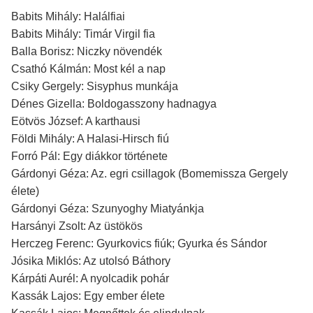
Babits Mihály: Halálfiai
Babits Mihály: Timár Virgil fia
Balla Borisz: Niczky növendék
Csathó Kálmán: Most kél a nap
Csiky Gergely: Sisyphus munkája
Dénes Gizella: Boldogasszony hadnagya
Eötvös József: A karthausi
Földi Mihály: A Halasi-Hirsch fiú
Forró Pál: Egy diákkor története
Gárdonyi Géza: Az. egri csillagok (Bomemissza Gergely
élete)
Gárdonyi Géza: Szunyoghy Miatyánkja
Harsányi Zsolt: Az üstökös
Herczeg Ferenc: Gyurkovics fiúk; Gyurka és Sándor
Jósika Miklós: Az utolsó Báthory
Kárpáti Aurél: A nyolcadik pohár
Kassák Lajos: Egy ember élete