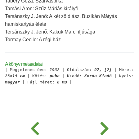
Tabéry Géza: Szarvasbika
Tamási Áron: Szűz Máriás királyfi
Tersánszky J. Jenő: A két zőld ász. Buzikán Mátyás
hamiskártyás élete
Tersánszky J. Jenő: Kakuk Marci ifjúsága
Tormay Cecile: A régi ház
A könyv metaadatai
| Megjelenés éve:
1932
| Oldalszám:
97, [2]
| Méret:
23x14 cm
| Kötés:
puha
| Kiadó:
Korda Kiadó
| Nyelv:
magyar
| Fájl méret:
8 MB
|