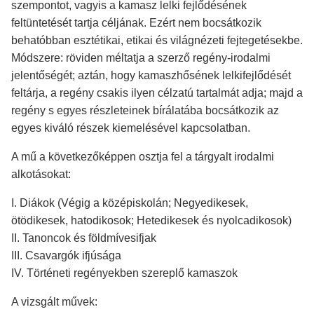
szempontot, vagyis a kamasz lelki fejlődésének
feltüntetését tartja céljának. Ezért nem bocsátkozik
behatóbban esztétikai, etikai és világnézeti fejtegetésekbe.
Módszere: röviden méltatja a szerző regény-irodalmi
jelentőségét; aztán, hogy kamaszhősének lelkifejlődését
feltárja, a regény csakis ilyen célzatú tartalmát adja; majd a
regény s egyes részleteinek bírálatába bocsátkozik az
egyes kiváló részek kiemelésével kapcsolatban.
A mű a következőképpen osztja fel a tárgyalt irodalmi
alkotásokat:
I. Diákok (Végig a középiskolán; Negyedikesek,
ötödikesek, hatodikosok; Hetedikesek és nyolcadikosok)
II. Tanoncok és földmívesifjak
III. Csavargók ifjúsága
IV. Történeti regényekben szereplő kamaszok
A vizsgált művek: