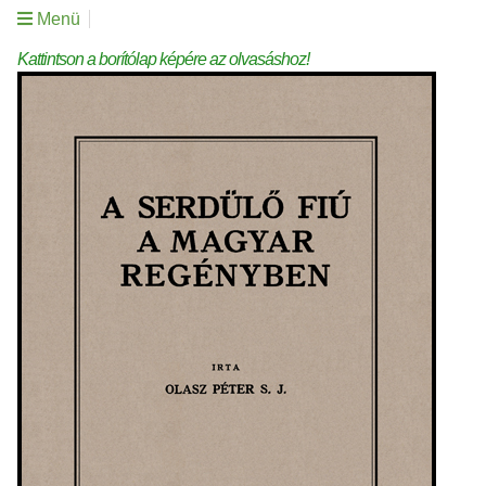
Menü
Kattintson a borítólap képére az olvasáshoz!