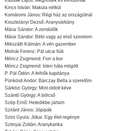
Kassák Lajos: Megnőttek és elindulnak
Kincs István: Makula nélkül
Komáromi János: Régi ház az országútnál
Kosztolányi Dezső: Aranysárkány
Márai Sándor: A zendülők
Márai Sándor: Bébi vagy az első szerelem
Mikszáth Kálmán: A vén gazember
Molnár Ferenc: Pál utcai fiúk
Móricz Zsigmond: Forr a bor
Móricz Zsigmond: Isten háta mögött
P. Pál Ödön: A felhők kapitánya
Pünkösti Andor: Bárczay Bella a szeretőm
Sárközi György: Mint oldott kéve
Szántó György: A bölcső
Szép Ernő: Hetedikbe jártam
Szilárd János: Jópipák
Szini Gyula: Jókai. Egy élet regénye
Szitnyai Zoltán: Aranykarika