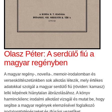
Olasz Péter: A serdülő fiú a
magyar regényben
A magyar regény-, novella-, memoir-irodalomban és
versesköltészetünkben sok alkotás létezik, mely értékes
adatokkal szolgál a magyar serdülő fiú (röviden: kamasz)
lelki képének hiánytalan ábrázolásához. A könyv
harminckilenc irodalmi alkotást vizsgál és mutat be, hogy
segítse a magyar regények elemzésével foglalkozó
irodalomtörténészeket és ifjúsági vezetőket.