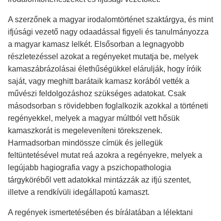
A szerzőnek a magyar irodalomtörténet szaktárgya, és mint
ifjúsági vezető nagy odaadással figyeli és tanulmányozza
a magyar kamasz lelkét. Elsősorban a legnagyobb
részletezéssel azokat a regényeket mutatja be, melyek
kamaszábrázolásai élethűségükkel elárulják, hogy íróik
saját, vagy meghitt barátaik kamasz korából vették a
művészi feldolgozáshoz szükséges adatokat. Csak
másodsorban s rövidebben foglalkozik azokkal a történeti
regényekkel, melyek a magyar múltból vett hősük
kamaszkorát is megeleveníteni törekszenek.
Harmadsorban mindössze címük és jellegük
feltüntetésével mutat reá azokra a regényekre, melyek a
legújabb hagiografia vagy a pszichopathologia
tárgyköréből vett adatokkal mintázzák az ifjú szentet,
illetve a rendkívüli idegállapotú kamaszt.
A regények ismertetésében és bírálatában a lélektani