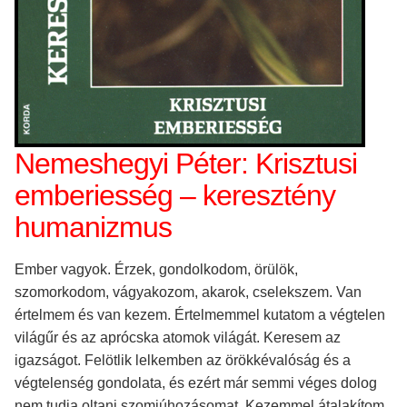
Nemeshegyi Péter: Krisztusi
emberiesség – keresztény
humanizmus
Ember vagyok. Érzek, gondolkodom, örülök,
szomorkodom, vágyakozom, akarok, cselekszem. Van
értelmem és van kezem. Értelmemmel kutatom a végtelen
világűr és az aprócska atomok világát. Keresem az
igazságot. Felötlik lelkemben az örökkévalóság és a
végtelenség gondolata, és ezért már semmi véges dolog
nem tudja oltani szomjúhozásomat. Kezemmel átalakítom