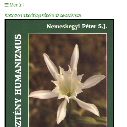
Menü
Kattintson a borítólap képére az olvasáshoz!