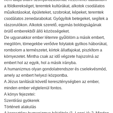
a földkerekséget, teremtek kultúrákat, alkotok csodálatos
műalkotásokat, épületeket, szobrokat, képeket, teremtek
csodálatos zenedarabokat. Gyógyítok betegeket, segítek a
rászorulókon. Alkotok szerető, egymás boldogságának
örülő emberekből álló közösségeket.
De ugyanakkor ember létemre gyűlölöm a másik embert,
megölöm, tömegekbe verődve folytatok gyilkos háborúkat,
rombolom a természetet, kiirtok állatfajokat, piszkítom a
környezetet. Mintha csak az idő végzete hajszolná az
embert hol az egyik, hol a másik irányba.
A humanizmus olyan gondolatrendszer és cselekvésmód,
amely az embert helyezi központba.
A Jézus tanítását követő kereszténységben az ember,
minden ember végtelenül fontos.
A könyv fejezetei:
Szentírási gyökerek
Történeti alakulás