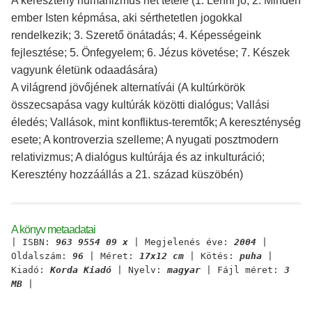
A keresztény humanizmus hét tétele (1. Lenni jó; 2. Minden
ember Isten képmása, aki sérthetetlen jogokkal
rendelkezik; 3. Szerető önátadás; 4. Képességeink
fejlesztése; 5. Önfegyelem; 6. Jézus követése; 7. Készek
vagyunk életünk odaadására)
A világrend jövőjének alternatívái (A kultúrkörök
összecsapása vagy kultúrák közötti dialógus; Vallási
éledés; Vallások, mint konfliktus-teremtők; A kereszténység
esete; A kontroverzia szelleme; A nyugati posztmodern
relativizmus; A dialógus kultúrája és az inkulturáció;
Keresztény hozzáállás a 21. század küszöbén)
A könyv metaadatai
| ISBN:
963 9554 09 x
| Megjelenés éve:
2004
|
Oldalszám:
96
| Méret:
17x12 cm
| Kötés:
puha
|
Kiadó:
Korda Kiadó
| Nyelv:
magyar
| Fájl méret:
3
MB
|