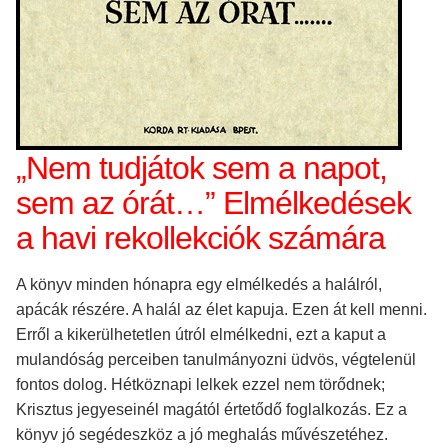
„Nem tudjátok sem a napot,
sem az órát…” Elmélkedések
a havi rekollekciók számára
A könyv minden hónapra egy elmélkedés a halálról,
apácák részére. A halál az élet kapuja. Ezen át kell menni.
Erről a kikerülhetetlen útról elmélkedni, ezt a kaput a
mulandóság perceiben tanulmányozni üdvös, végtelenül
fontos dolog. Hétköznapi lelkek ezzel nem törődnek;
Krisztus jegyeseinél magától értetődő foglalkozás. Ez a
könyv jó segédeszköz a jó meghalás művészetéhez.