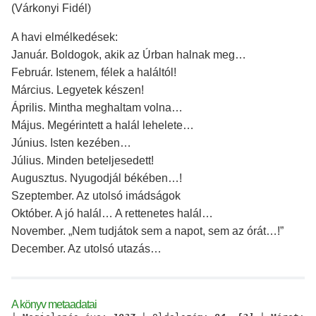
(Várkonyi Fidél)
A havi elmélkedések:
Január. Boldogok, akik az Úrban halnak meg…
Február. Istenem, félek a haláltól!
Március. Legyetek készen!
Április. Mintha meghaltam volna…
Május. Megérintett a halál lehelete…
Június. Isten kezében…
Július. Minden beteljesedett!
Augusztus. Nyugodjál békében…!
Szeptember. Az utolsó imádságok
Október. A jó halál… A rettenetes halál…
November. „Nem tudjátok sem a napot, sem az órát…!”
December. Az utolsó utazás…
A könyv metaadatai