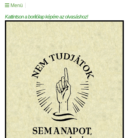
Menü
Kattintson a borítólap képére az olvasáshoz!