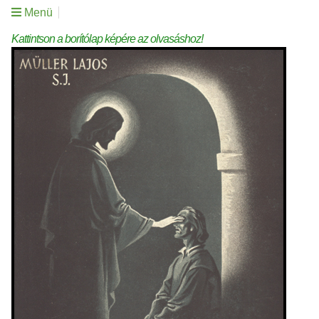
Menü
Kattintson a borítólap képére az olvasáshoz!