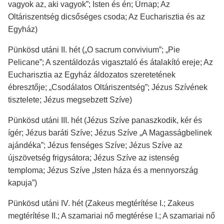
vagyok az, aki vagyok”; Isten és én; Úrnap; Az
Oltáriszentség dicsőséges csoda; Az Eucharisztia és az
Egyház)
Pünkösd utáni II. hét („O sacrum convivium”; „Pie
Pelicane”; A szentáldozás vigasztaló és átalakító ereje; Az
Eucharisztia az Egyház áldozatos szeretetének
ébresztője; „Csodálatos Oltáriszentség”; Jézus Szívének
tisztelete; Jézus megsebzett Szíve)
Pünkösd utáni III. hét (Jézus Szíve panaszkodik, kér és
ígér; Jézus baráti Szíve; Jézus Szíve „A Magasságbelinek
ajándéka”; Jézus fenséges Szíve; Jézus Szíve az
újszövetség frigysátora; Jézus Szíve az istenség
temploma; Jézus Szíve „Isten háza és a mennyország
kapuja”)
Pünkösd utáni IV. hét (Zakeus megtérítése I.; Zakeus
megtérítése II.; A szamariai nő megtérése I.; A szamariai nő