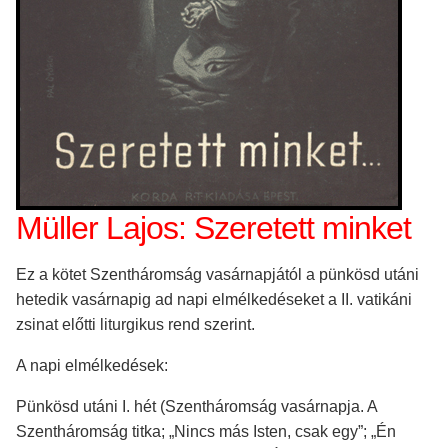
Müller Lajos: Szeretett minket
Ez a kötet Szentháromság vasárnapjától a pünkösd utáni
hetedik vasárnapig ad napi elmélkedéseket a II. vatikáni
zsinat előtti liturgikus rend szerint.
A napi elmélkedések:
Pünkösd utáni I. hét (Szentháromság vasárnapja. A
Szentháromság titka; „Nincs más Isten, csak egy”; „Én