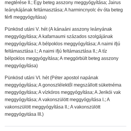
megtérése II.; Egy beteg asszony meggyógyítása; Jairus
leánykájának feltámasztása; A harmincnyolc év óta beteg
férfi meggyógyítása)
Pünkösd utáni V. hét (A kánaáni asszony leányának
meggyógyítása; A kafarnaumi százados szolgájának
meggyógyítása; A bélpoklos meggyógyítása; A naimi ifjú
feltámasztása I.; A naimi ifjú feltámasztása II.; A tíz
bélpoklos meggyógyítása; A meggörbült beteg asszony
meggyógyítása)
Pünkösd utáni VI. hét (Péter apostol napának
meggyógyítása; A gonoszlélektől megszállott süketnéma
meggyógyítása; A vízkóros meggyógyítása; A Jerikói vak
meggyógyítása; A vakonszülött meggyógyítása I.; A
vakonszülött meggyógyítása II.; A vakonszülött
meggyógyitása III.)