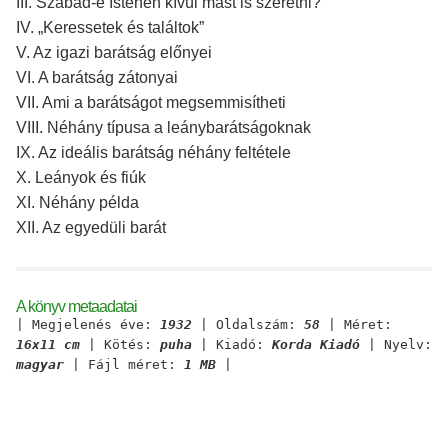
III. Szabad-e Istenen kívül mást is szeretni?
IV. „Keressetek és találtok”
V. Az igazi barátság előnyei
VI. A barátság zátonyai
VII. Ami a barátságot megsemmisítheti
VIII. Néhány típusa a leánybarátságoknak
IX. Az ideális barátság néhány feltétele
X. Leányok és fiúk
XI. Néhány példa
XII. Az egyedüli barát
A könyv metaadatai
| Megjelenés éve:
1932
| Oldalszám:
58
| Méret:
16x11 cm
| Kötés:
puha
| Kiadó:
Korda Kiadó
| Nyelv:
magyar
| Fájl méret:
1 MB
|