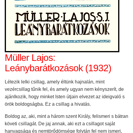
Müller Lajos:
Leánybarátkozások (1932)
Létezik lelki csillag, amely éltünk hajnalán, mint
vezércsillag tűnik fel, és amely ugyan nem kényszerít, de
ajánlkozik, hogy minket Isten útjain elvezet az ideigvaló s
örök boldogságba. Ez a csillag a hivatás.
Boldog az, aki, mint a három szent Király, felismeri s bátran
követi csillagát. De jaj annak, aki ezt a csillagot saját
hanyagsága és nemtörődömsége folytán fel nem ismeri,