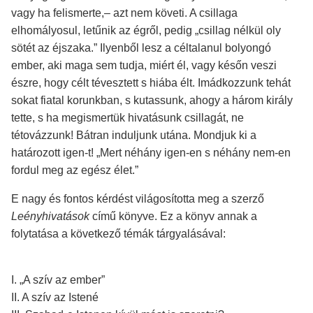
vagy ha felismerte,– azt nem követi. A csillaga
elhomályosul, letűnik az égről, pedig „csillag nélkül oly
sötét az éjszaka.” Ilyenből lesz a céltalanul bolyongó
ember, aki maga sem tudja, miért él, vagy későn veszi
észre, hogy célt tévesztett s hiába élt. Imádkozzunk tehát
sokat fiatal korunkban, s kutassunk, ahogy a három király
tette, s ha megismertük hivatásunk csillagát, ne
tétovázzunk! Bátran induljunk utána. Mondjuk ki a
határozott igen-t! „Mert néhány igen-en s néhány nem-en
fordul meg az egész élet.”
E nagy és fontos kérdést világosította meg a szerző
Leényhivatások
című könyve. Ez a könyv annak a
folytatása a következő témák tárgyalásával:
I. „A szív az ember”
II. A szív az Istené