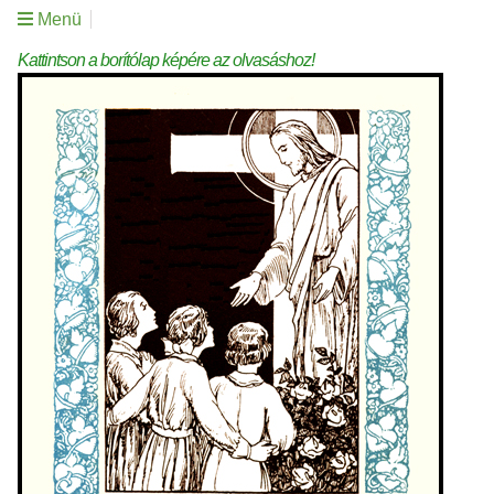
Menü
Kattintson a borítólap képére az olvasáshoz!