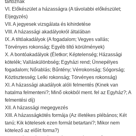
tartoznak
VI. Előkészület a házasságra (A távolabbi előkészület;
Eljegyzés)
VII. A jegyesek vizsgálata és kihirdetése
VIII. A házassági akadályokról általában
IX. A tiltóakadályok (A fogadalom; Vegyes vallás;
Törvényes rokonság; Egyéb tiltó körülmények)
X. A bontóakadályok (Életkor; Képtelenség; Házassági
kötelék; Valláskülönbség; Egyházi rend; Ünnepélyes
fogadalom; Nőrablás; Bűntény; Vérrokonság; Sógorság;
Köztisztesség; Lelki rokonság; Törvényes rokonság)
XI. A házassági akadályok alóli felmentés (Kinek van
hatalma felmenteni?; Minő okokból ment. fel az Egyház?; A
felmentési díj)
XII. A házassági megegyezés
XIII. A házasságkötés formája (Az illetékes plébános; Két
tanú; Kik kötelesek ezen formát betartani?; Mikor nem
kötelező az előírt forma?)