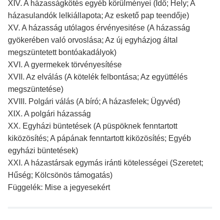
XIV. A házasságkötés egyéb körülményei (Idő; Hely; A
házasulandók lelkiállapota; Az eskető pap teendője)
XV. A házasság utólagos érvényesitése (A házasság
gyökerében való orvoslása; Az új egyházjog által
megszüntetett bontóakadályok)
XVI. A gyermekek törvényesítése
XVII. Az elválás (A kötelék felbontása; Az együttélés
megszüntetése)
XVIII. Polgári válás (A bíró; A házasfelek; Ügyvéd)
XIX. A polgári házasság
XX. Egyházi büntetések (A püspöknek fenntartott
kiközösítés; A pápának fenntartott kiközösítés; Egyéb
egyházi büntetések)
XXI. A házastársak egymás iránti kötelességei (Szeretet;
Hűség; Kölcsönös támogatás)
Függelék: Mise a jegyesekért