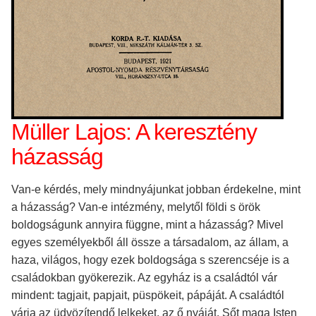
Müller Lajos: A keresztény
házasság
Van-e kérdés, mely mindnyájunkat jobban érdekelne, mint
a házasság? Van-e intézmény, melytől földi s örök
boldogságunk annyira függne, mint a házasság? Mivel
egyes személyekből áll össze a társadalom, az állam, a
haza, világos, hogy ezek boldogsága s szerencséje is a
családokban gyökerezik. Az egyház is a családtól vár
mindent: tagjait, papjait, püspökeit, pápáját. A családtól
várja az üdvözítendő lelkeket, az ő nyáját. Sőt maga Isten