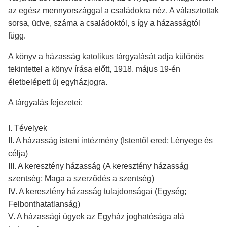
az egész mennyországgal a családokra néz. A választottak
sorsa, üdve, száma a családoktól, s így a házasságtól
függ.
A könyv a házasság katolikus tárgyalását adja különös
tekintettel a könyv írása előtt, 1918. május 19-én
életbelépett új egyházjogra.
A tárgyalás fejezetei:
I. Tévelyek
II. A házasság isteni intézmény (Istentől ered; Lényege és
célja)
III. A keresztény házasság (A keresztény házasság
szentség; Maga a szerződés a szentség)
IV. A keresztény házasság tulajdonságai (Egység;
Felbonthatatlanság)
V. A házassági ügyek az Egyház joghatósága alá