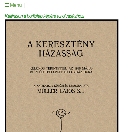
Menü
Kattintson a borítólap képére az olvasáshoz!