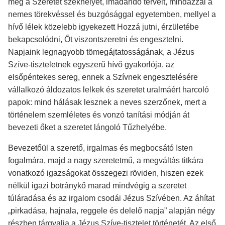
meg a Szeretet székhelyét, imádandó terveit, mindazzal a
nemes törekvéssel és buzgósággal egyetemben, mellyel a
hívő lélek közelebb igyekezett Hozzá jutni, érzületébe
bekapcsolódni, Őt viszontszeretni és engesztelni.
Napjaink legnagyobb tömegájtatosságának, a Jézus
Szíve-tiszteletnek egyszerű hívő gyakorlója, az
elsőpéntekes sereg, ennek a Szívnek engesztelésére
vállalkozó áldozatos lelkek és szeretet uralmáért harcoló
papok: mind hálásak lesznek a neves szerzőnek, mert a
történelem szemléletes és vonzó tanítási módján át
bevezeti őket a szeretet lángoló Tűzhelyébe.
Bevezetőül a szerető, irgalmas és megbocsátó Isten
fogalmára, majd a nagy szeretetmű, a megváltás titkára
vonatkozó igazságokat összegezi röviden, hiszen ezek
nélkül igazi botránykő marad mindvégig a szeretet
túláradása és az irgalom csodái Jézus Szívében. Az áhítat
„pirkadása, hajnala, reggele és delelő napja” alapján négy
részben tárgyalja a Jézus Szíve-tisztelet történetét. Az első