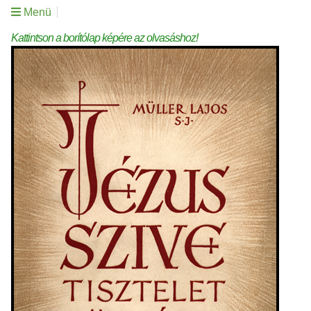
Menü
Kattintson a borítólap képére az olvasáshoz!