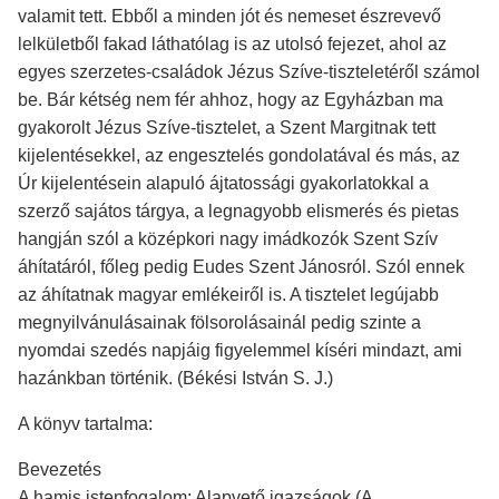
valamit tett. Ebből a minden jót és nemeset észrevevő
lelkületből fakad láthatólag is az utolsó fejezet, ahol az
egyes szerzetes-családok Jézus Szíve-tiszteletéről számol
be. Bár kétség nem fér ahhoz, hogy az Egyházban ma
gyakorolt Jézus Szíve-tisztelet, a Szent Margitnak tett
kijelentésekkel, az engesztelés gondolatával és más, az
Úr kijelentésein alapuló ájtatossági gyakorlatokkal a
szerző sajátos tárgya, a legnagyobb elismerés és pietas
hangján szól a középkori nagy imádkozók Szent Szív
áhítatáról, főleg pedig Eudes Szent Jánosról. Szól ennek
az áhítatnak magyar emlékeiről is. A tisztelet legújabb
megnyilvánulásainak fölsorolásainál pedig szinte a
nyomdai szedés napjáig figyelemmel kíséri mindazt, ami
hazánkban történik. (Békési István S. J.)
A könyv tartalma:
Bevezetés
A hamis istenfogalom; Alapvető igazságok (A