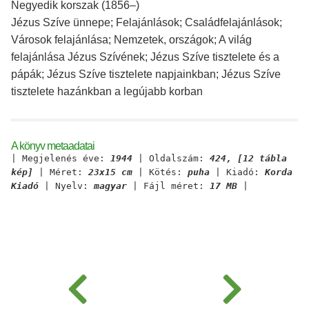
Negyedik korszak (1856–)
Jézus Szíve ünnepe; Felajánlások; Családfelajánlások;
Városok felajánlása; Nemzetek, országok; A világ
felajánlása Jézus Szívének; Jézus Szíve tisztelete és a
pápák; Jézus Szíve tisztelete napjainkban; Jézus Szíve
tisztelete hazánkban a legújabb korban
A könyv metaadatai
| Megjelenés éve:
1944
| Oldalszám:
424, [12 tábla
kép]
| Méret:
23x15 cm
| Kötés:
puha
| Kiadó:
Korda
Kiadó
| Nyelv:
magyar
| Fájl méret:
17 MB
|