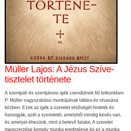
Müller Lajos: A Jézus Szíve-
tisztelet története
A szentpáli és szentjánosi igék csendülnek föl lelkünkben
P. Müller nagyszabású munkájának láttára és olvasása
közben. Ezek az igék a szeretet elsőségét hirdetik és
harsogják, azét a szeretetét, amelyből mindig kevés van,
és amelyet éhezünk, mint a betevő falatot. A szeretet
megszerzése komoly munka eredménye és ez a munka