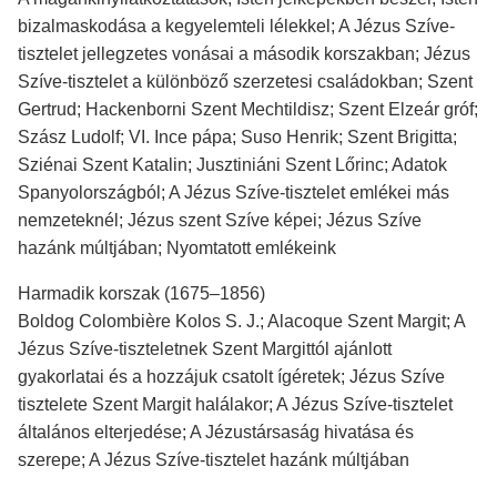
bizalmaskodása a kegyelemteli lélekkel; A Jézus Szíve-
tisztelet jellegzetes vonásai a második korszakban; Jézus
Szíve-tisztelet a különböző szerzetesi családokban; Szent
Gertrud; Hackenborni Szent Mechtildisz; Szent Elzeár gróf;
Szász Ludolf; VI. Ince pápa; Suso Henrik; Szent Brigitta;
Sziénai Szent Katalin; Jusztiniáni Szent Lőrinc; Adatok
Spanyolországból; A Jézus Szíve-tisztelet emlékei más
nemzeteknél; Jézus szent Szíve képei; Jézus Szíve
hazánk múltjában; Nyomtatott emlékeink
Harmadik korszak (1675–1856)
Boldog Colombière Kolos S. J.; Alacoque Szent Margit; A
Jézus Szíve-tiszteletnek Szent Margittól ajánlott
gyakorlatai és a hozzájuk csatolt ígéretek; Jézus Szíve
tisztelete Szent Margit halálakor; A Jézus Szíve-tisztelet
általános elterjedése; A Jézustársaság hivatása és
szerepe; A Jézus Szíve-tisztelet hazánk múltjában