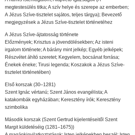
megtestesülés titka; A szív helye és szerepe az emberben;
A Jézus Szíve-tisztelet sajátos, teljes tárgya); Bevezető
megjegyzések a Jézus Szíve-tisztelet történetéhez
A Jézus Szíve-ájtatosság története
Előzmények; Krisztus a jövendölésekben; Az isteni
irgalom története; A bárány mint jelkép; Egyéb jelképek;
Részvétet áhító szeretet; Kegyelem, bocsánat forrása;
Énekek éneke; Tirusi legenda; Koszakok a Jézus Szíve-
tisztelet történetében)
Első korszak (30–1281)
Szent Ignác vértanú; Szent János evangélista; A
katakombák egyházában; Keresztény írók; Keresztény
szimbolika
Második korszak (Szent Gertrud kijelentéseitől Szent
Margit küldetéséig (1281–1675))
A magánkinyilatkoztatások; Isten jelképekben beszél; Isten