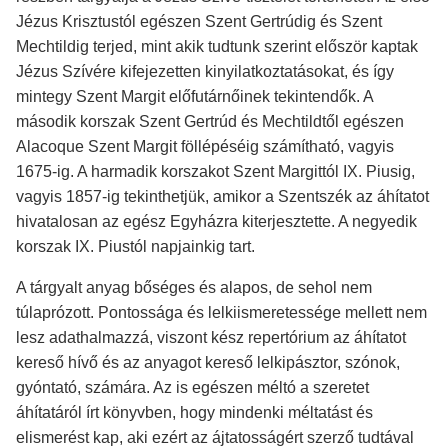
Jézus Krisztustól egészen Szent Gertrúdig és Szent
Mechtildig terjed, mint akik tudtunk szerint először kaptak
Jézus Szívére kifejezetten kinyilatkoztatásokat, és így
mintegy Szent Margit előfutárnőinek tekintendők. A
második korszak Szent Gertrúd és Mechtildtől egészen
Alacoque Szent Margit föllépéséig számítható, vagyis
1675-ig. A harmadik korszakot Szent Margittól IX. Piusig,
vagyis 1857-ig tekinthetjük, amikor a Szentszék az áhítatot
hivatalosan az egész Egyházra kiterjesztette. A negyedik
korszak IX. Piustól napjainkig tart.
A tárgyalt anyag bőséges és alapos, de sehol nem
túlaprózott. Pontossága és lelkiismeretessége mellett nem
lesz adathalmazzá, viszont kész repertórium az áhítatot
kereső hívő és az anyagot kereső lelkipásztor, szónok,
gyóntató, számára. Az is egészen méltó a szeretet
áhítatáról írt könyvben, hogy mindenki méltatást és
elismerést kap, aki ezért az ájtatosságért szerző tudtával