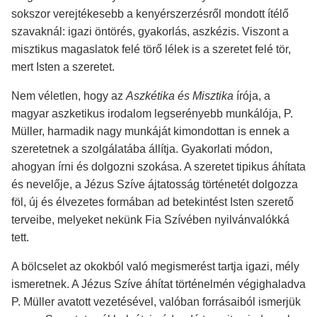
sokszor verejtékesebb a kenyérszerzésről mondott ítélő
szavaknál: igazi öntörés, gyakorlás, aszkézis. Viszont a
misztikus magaslatok felé törő lélek is a szeretet felé tör,
mert Isten a szeretet.
Nem véletlen, hogy az
Aszkétika és Misztika
írója, a
magyar aszketikus irodalom legserényebb munkálója, P.
Müller, harmadik nagy munkáját kimondottan is ennek a
szeretetnek a szolgálatába állítja. Gyakorlati módon,
ahogyan írni és dolgozni szokása. A szeretet tipikus áhítata
és nevelője, a Jézus Szíve ájtatosság történetét dolgozza
föl, új és élvezetes formában ad betekintést Isten szerető
terveibe, melyeket nekünk Fia Szívében nyilvánvalókká
tett.
A bölcselet az okokból való megismerést tartja igazi, mély
ismeretnek. A Jézus Szíve áhítat történelmén végighaladva
P. Müller avatott vezetésével, valóban forrásaiból ismerjük