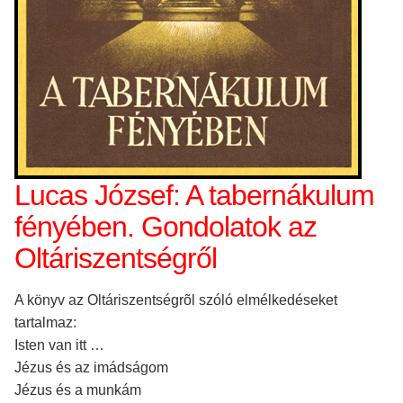
Lucas József: A tabernákulum
fényében. Gondolatok az
Oltáriszentségről
A könyv az Oltáriszentségrõl szóló elmélkedéseket
tartalmaz:
Isten van itt …
Jézus és az imádságom
Jézus és a munkám