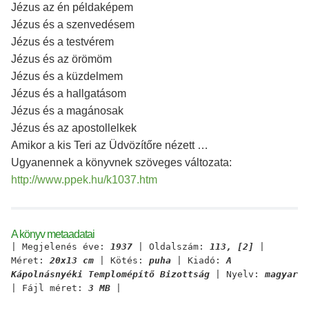
Jézus az én példaképem
Jézus és a szenvedésem
Jézus és a testvérem
Jézus és az örömöm
Jézus és a küzdelmem
Jézus és a hallgatásom
Jézus és a magánosak
Jézus és az apostollelkek
Amikor a kis Teri az Üdvözítőre nézett …
Ugyanennek a könyvnek szöveges változata:
http://www.ppek.hu/k1037.htm
A könyv metaadatai
| Megjelenés éve:
1937
| Oldalszám:
113, [2]
|
Méret:
20x13 cm
| Kötés:
puha
| Kiadó:
A
Kápolnásnyéki Templomépítő Bizottság
| Nyelv:
magyar
| Fájl méret:
3 MB
|