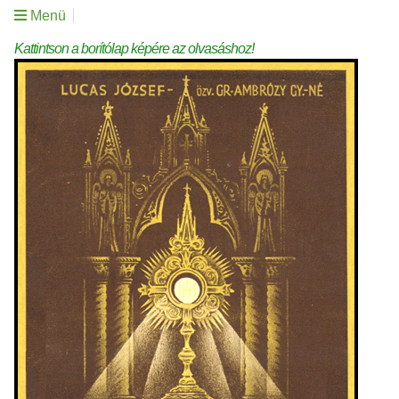
Menü
Kattintson a borítólap képére az olvasáshoz!