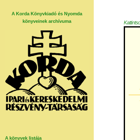
A Korda Könyvkiadó és Nyomda
könyveinek archívuma
Kattints
A könyvek listája