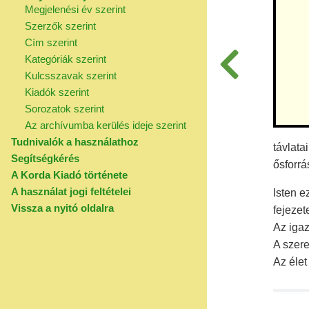
Megjelenési év szerint
Szerzők szerint
Cím szerint
Kategóriák szerint
Kulcsszavak szerint
Kiadók szerint
Sorozatok szerint
Az archívumba kerülés ideje szerint
Tudnivalók a használathoz
távlata
Segítségkérés
ősforrá
A Korda Kiadó története
A használat jogi feltételei
Isten e
Vissza a nyitó oldalra
fejezet
Az iga
A szere
Az élet