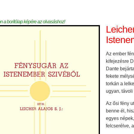
on a borítólap képére az olvasáshoz!
Leiche
Istene
Az ember fén
kifejezésre 
Dante bejárta
fekete mélysé
torkán a lelk
ugyan, távoli
Az ősi fény u
benne él, hi
egyes népek, 
felcserélve, 