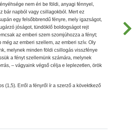
ényéhsége nem éri be földi, anyagi fénnyel,
z bár napból vagy csillagokból. Mert ez
supán egy felsőbbrendű fényre, mely igazságot,
sugárzó jóságot, tündöklő boldogságot rejt
mcsak az emberi szem szomjúhozza a fényt;
b még az emberi szellem, az emberi szív. Oly
nk, melynek minden földi csillogás visszfénye
ssük a fényt szellemünk számára, melynek
rrás, – vágyaink végső célja e leplezetlen, örök
s (1,5). Erről a fényről ír a szerző a kövektkező