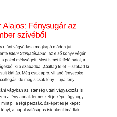
r Alajos: Fénysugár az
mber szívéből
y utáni vágyódása megkapó módon jut
Dante
Isteni Színjátékában,
az első könyv végén.
 a pokol mélységeit. Most ismét felfelé hatol, a
gekből ki a szabadba. „Csillag felé!” – szakad ki
esült kiáltás. Még csak apró, villanó fényecske
 csillogás; de mégis csak fény – újra fény!
táni vágyban az istenség utáni vágyakozás is
szen a fény annak természeti jelképe, úgyhogy
mint pl. a régi perzsák, ősképet és jelképet
a fényt, a napot valóságos istenként imádták.