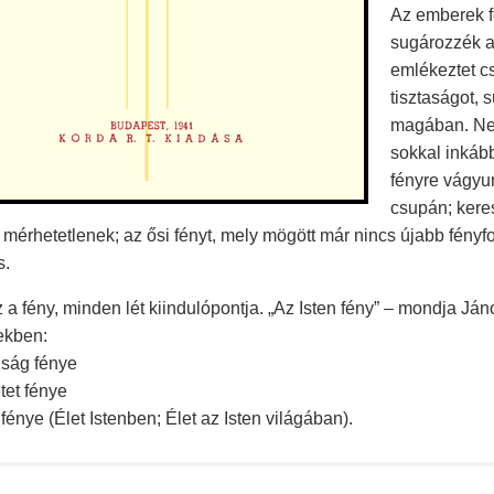
Az emberek f
sugározzék a
emlékeztet c
tisztaságot, 
magában. Ne
sokkal inkáb
fényre vágyu
csupán; kere
i mérhetetlenek; az ősi fényt, mely mögött már nincs újabb fényfo
s.
z a fény, minden lét kiindulópontja. „Az Isten fény” – mondja Jáno
ekben:
zság fénye
tet fénye
 fénye (Élet Istenben; Élet az Isten világában).