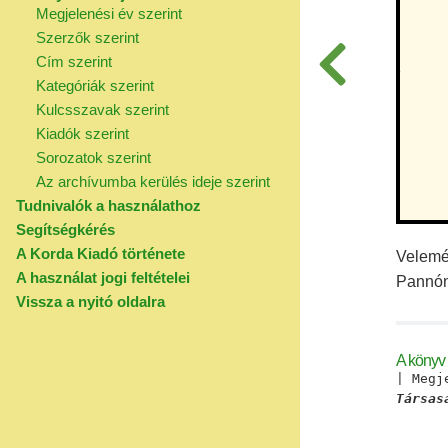
Megjelenési év szerint
Szerzők szerint
Cím szerint
Kategóriák szerint
Kulcsszavak szerint
Kiadók szerint
Sorozatok szerint
Az archívumba kerülés ideje szerint
Tudnivalók a használathoz
Segítségkérés
A Korda Kiadó története
Velemé
A használat jogi feltételei
Pannón
Vissza a nyitó oldalra
A könyv
| Megj
Társas