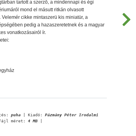
tárban tartott a szerző, a mindennapi és égi
riumáról mond el másutt ritkán olvasott
 Velemér cikke mintaszerü kis miniatür, a
pségében pedig a hazaszeretetnek és a magyar
es vonatkozásairól ír.
etei:
 egyház
tés:
puha
| Kiadó:
Pázmány Péter Irodalmi
ájl méret:
4 MB
|