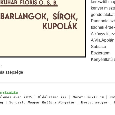
keresztül mag
kenyér miszté
gondolatokat.
Pannonia szé
földnek érdek
A könyv fejez
A Via Appián
Subiaco
Esztergom
Kenyérillatú
r
ia szépsége
 metaadatai
elenés éve:
1935
| Oldalszám:
111
| Méret:
20x13 cm
| Kö
ág
| Sorozat:
Magyar Kultúra Könyvtár
| Nyelv:
magyar
| F