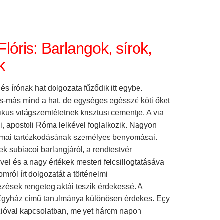
lóris: Barlangok, sírok,
k
s írónak hat dolgozata fűződik itt egybe.
s-más mind a hat, de egységes egésszé köti őket
ikus világszemléletnek krisztusi cementje. A via
i, apostoli Róma lelkével foglalkozik. Nagyon
mai tartózkodásának személyes benyomásai.
k subiacoi barlangjáról, a rendtestvér
el és a nagy értékek mesteri felcsillogtatásával
omról írt dolgozatát a történelmi
zések rengeteg aktái teszik érdekessé. A
 Egyház című tanulmánya különösen érdekes. Egy
zióval kapcsolatban, melyet három napon