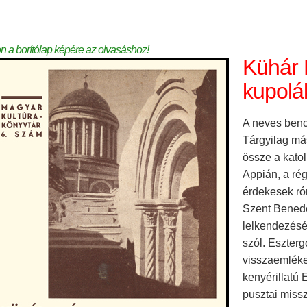
on a borítólap képére az olvasáshoz!
Kühár F
kupolá
A neves bencé
Tárgyilag má
össze a katol
Appián, a rég
érdekesek ró
Szent Benede
lelkendezésév
szól. Eszterg
visszaemléke
kenyérillatú
pusztai miss