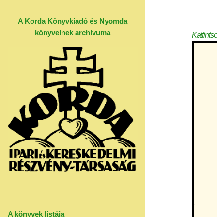
A Korda Könyvkiadó és Nyomda
könyveinek archívuma
Kattints
A könyvek listája