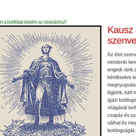
on a borítólap képére az olvasáshoz!
Kausz 
szenv
Az élet szenv
mindenki ker
engedi ránk a
kérdésekre ke
megnyugvásár
égjünk, kárt
igazi boldogs
világánál kel
csapás és sze
válhat és me
boldogságát.