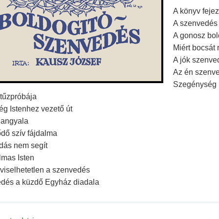
A könyv fejez
A szenvedés 
A gonosz bol
Miért bocsát
A jók szenve
Az én szenv
Szegénység 
 tűzpróbája
g Istenhez vezető út
 angyala
dő szív fájdalma
dás nem segít
lmas Isten
lviselhetetlen a szenvedés
dés a küzdő Egyház diadala