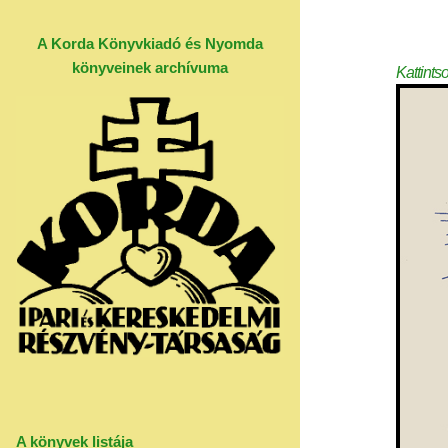
A Korda Könyvkiadó és Nyomda
könyveinek archívuma
Kattints
A könyvek listája