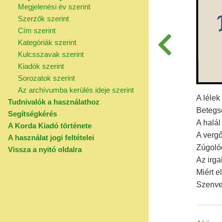
Megjelenési év szerint
Szerzők szerint
Cím szerint
Kategóriák szerint
Kulcsszavak szerint
Kiadók szerint
Sorozatok szerint
Az archívumba kerülés ideje szerint
A lélek
Tudnivalók a használathoz
Betegsé
Segítségkérés
A halál
A Korda Kiadó története
A vergő
A használat jogi feltételei
Zúgoló
Vissza a nyitó oldalra
Az irga
Miért e
Szenve