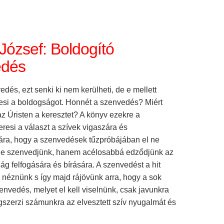
József: Boldogító
edés
edés, ezt senki ki nem kerülheti, de e mellett
esi a boldogságot. Honnét a szenvedés? Miért
z Úristen a keresztet? A könyv ezekre a
resi a választ a szívek vigaszára és
a, hogy a szenvedések tűzpróbájában el ne
 ne szenvedjünk, hanem acélosabbá edződjünk az
ág felfogására és bírására. A szenvedést a hit
l néznünk s így majd rájövünk arra, hogy a sok
nvedés, melyet el kell viselnünk, csak javunkra
gszerzi számunkra az elvesztett szív nyugalmát és