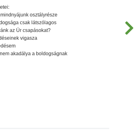
etei:
mindnyájunk osztályrésze
dogsága csak látszólagos
 ránk az Úr csapásokat?
déseinek vigasza
edésem
nem akadálya a boldogságnak