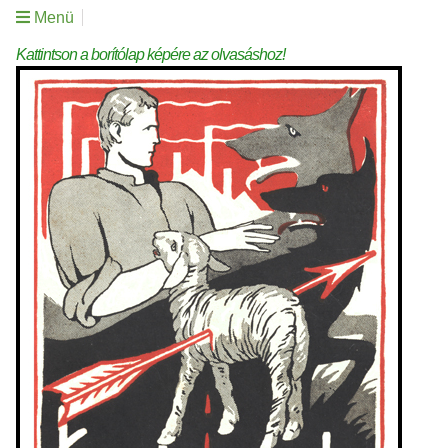
Menü
Kattintson a borítólap képére az olvasáshoz!