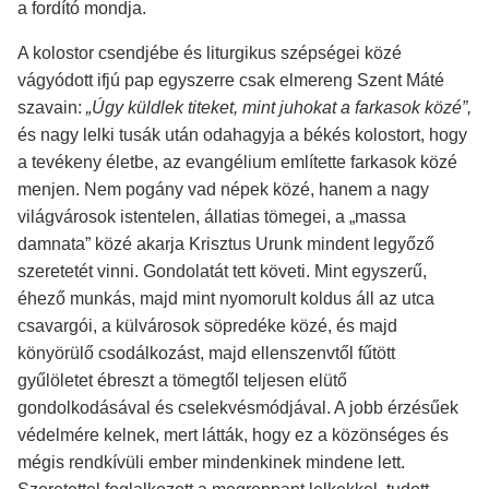
a fordító mondja.
A kolostor csendjébe és liturgikus szépségei közé
vágyódott ifjú pap egyszerre csak elmereng Szent Máté
szavain:
„Úgy küldlek titeket, mint juhokat a farkasok közé”,
és nagy lelki tusák után odahagyja a békés kolostort, hogy
a tevékeny életbe, az evangélium említette farkasok közé
menjen. Nem pogány vad népek közé, hanem a nagy
világvárosok istentelen, állatias tömegei, a „massa
damnata” közé akarja Krisztus Urunk mindent legyőző
szeretetét vinni. Gondolatát tett követi. Mint egyszerű,
éhező munkás, majd mint nyomorult koldus áll az utca
csavargói, a külvárosok söpredéke közé, és majd
könyörülő csodálkozást, majd ellenszenvtől fűtött
gyűlöletet ébreszt a tömegtől teljesen elütő
gondolkodásával és cselekvésmódjával. A jobb érzésűek
védelmére kelnek, mert látták, hogy ez a közönséges és
mégis rendkívüli ember mindenkinek mindene lett.