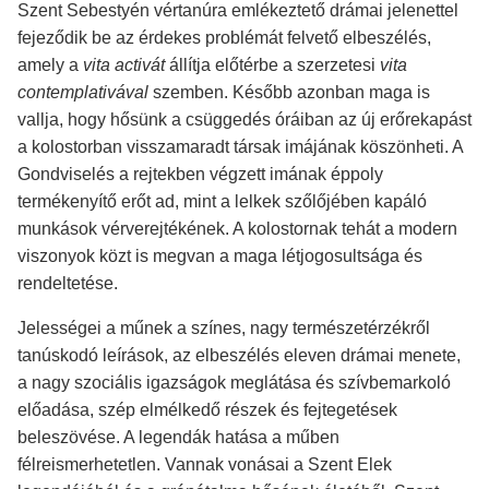
Szent Sebestyén vértanúra emlékeztető drámai jelenettel
fejeződik be az érdekes problémát felvető elbeszélés,
amely a
vita activát
állítja előtérbe a szerzetesi
vita
contemplativával
szemben. Később azonban maga is
vallja, hogy hősünk a csüggedés óráiban az új erőrekapást
a kolostorban visszamaradt társak imájának köszönheti. A
Gondviselés a rejtekben végzett imának éppoly
termékenyítő erőt ad, mint a lelkek szőlőjében kapáló
munkások vérverejtékének. A kolostornak tehát a modern
viszonyok közt is megvan a maga létjogosultsága és
rendeltetése.
Jelességei a műnek a színes, nagy természetérzékről
tanúskodó leírások, az elbeszélés eleven drámai menete,
a nagy szociális igazságok meglátása és szívbemarkoló
előadása, szép elmélkedő részek és fejtegetések
beleszövése. A legendák hatása a műben
félreismerhetetlen. Vannak vonásai a Szent Elek