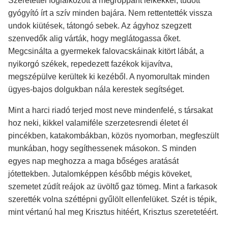
Szeretettel foglalkozott a megroppant lelkekkel, tudott
gyógyító írt a szív minden bajára. Nem rettentették vissza
undok kiütések, tátongó sebek. Az ágyhoz szegzett
szenvedők alig várták, hogy meglátogassa őket.
Megcsinálta a gyermekek falovacskáinak kitört lábát, a
nyikorgó székek, repedezett fazékok kijavítva,
megszépülve kerültek ki kezéből. A nyomorultak minden
ügyes-bajos dolgukban nála kerestek segítséget.
Mint a harci riadó terjed most neve mindenfelé, s társakat
hoz neki, kikkel valamiféle szerzetesrendi életet él
pincékben, katakombákban, közös nyomorban, megfeszült
munkában, hogy segíthessenek másokon. S minden
egyes nap meghozza a maga bőséges aratását
jótettekben. Jutalomképpen később mégis köveket,
szemetet zúdít reájok az üvöltő gaz tömeg. Mint a farkasok
szerették volna széttépni gyűlölt ellenfelüket. Szét is tépik,
mint vértanú hal meg Krisztus hitéért, Krisztus szeretetéért.