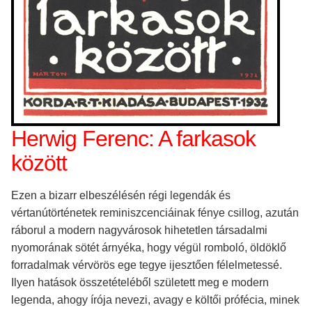
Herwig Ferenc: A farkasok
között
Ezen a bizarr elbeszélésén régi legendák és
vértanútörténetek reminiszcenciáinak fénye csillog, azután
ráborul a modern nagyvárosok hihetetlen társadalmi
nyomorának sötét árnyéka, hogy végül romboló, öldöklő
forradalmak vérvörös ege tegye ijesztően félelmetessé.
Ilyen hatások összetételéből született meg e modern
legenda, ahogy írója nevezi, avagy e költői prófécia, minek