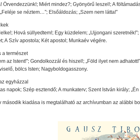
a! Örvendezzünk!; Miért mindez?; Gyönyörű leszel!; A föltámadá
 „Feléje se néztem…”; Elsőáldozás; „Szem nem látta!”
lkek
elke!; Hová süllyedtem!; Egy küzdelem; „Ujjongani szeretnék!”;
t; A Szív apostola; Két apostol; Munkaév végére.
s a természet
m az Istent!”; Gondolkozzál és hiszel!; „Föld ilyet nem adhatott!”
iselő, bölcs Isten; Nagyboldogasszony.
 az egyházzal
as napok; Szép esztendő; A munkaterv; Szent István király; „Én
 második kiadása is megtalálható az archívumban az alábbi bor