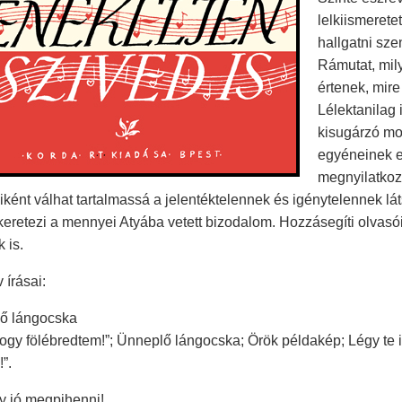
lelkiismerete
hallgatni sze
Rámutat, mil
értenek, mire
Lélektanilag 
kisugárzó mo
egyéneinek e
megnyilatkoz
ként válhat tartalmassá a jelentéktelennek és igénytelennek lát
keretezi a mennyei Atyába vetett bizodalom. Hozzásegíti olvas
 is.
 írásai:
ő lángocska
gy fölébredtem!”; Ünneplő lángocska; Örök példakép; Légy te is
”.
y jó megpihenni!