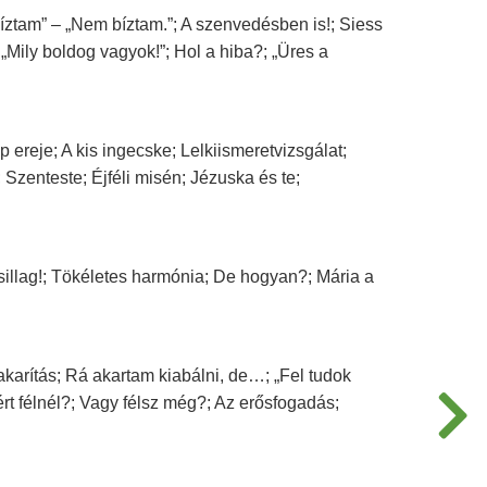
Bíztam” – „Nem bíztam.”; A szenvedésben is!; Siess
Mily boldog vagyok!”; Hol a hiba?; „Üres a
 ereje; A kis ingecske; Lelkiismeretvizsgálat;
Szenteste; Éjféli misén; Jézuska és te;
sillag!; Tökéletes harmónia; De hogyan?; Mária a
arítás; Rá akartam kiabálni, de…; „Fel tudok
ért félnél?; Vagy félsz még?; Az erősfogadás;