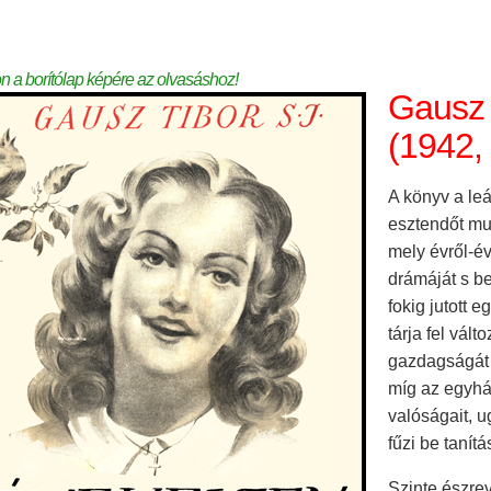
on a borítólap képére az olvasáshoz!
Gausz 
(1942, 
A könyv a leá
esztendőt mut
mely évről-év
drámáját s b
fokig jutott 
tárja fel vál
gazdagságát 
míg az egyház
valóságait, 
fűzi be tanítá
Szinte észrev