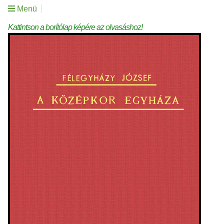
Menü
Kattintson a borítólap képére az olvasáshoz!