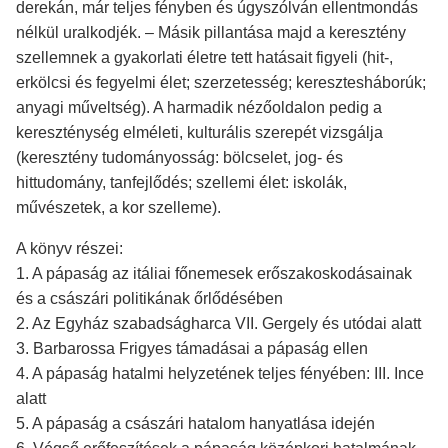
derekán, már teljes fényben és úgyszólván ellentmondás
nélkül uralkodjék. – Másik pillantása majd a keresztény
szellemnek a gyakorlati életre tett hatásait figyeli (hit-,
erkölcsi és fegyelmi élet; szerzetesség; keresztesháborúk;
anyagi műveltség). A harmadik nézőoldalon pedig a
kereszténység elméleti, kulturális szerepét vizsgálja
(keresztény tudományosság: bölcselet, jog- és
hittudomány, tanfejlődés; szellemi élet: iskolák,
művészetek, a kor szelleme).
A könyv részei:
1. A pápaság az itáliai főnemesek erőszakoskodásainak
és a császári politikának őrlődésében
2. Az Egyház szabadságharca VII. Gergely és utódai alatt
3. Barbarossa Frigyes támadásai a pápaság ellen
4. A pápaság hatalmi helyzetének teljes fényében: III. Ince
alatt
5. A pápaság a császári hatalom hanyatlása idején