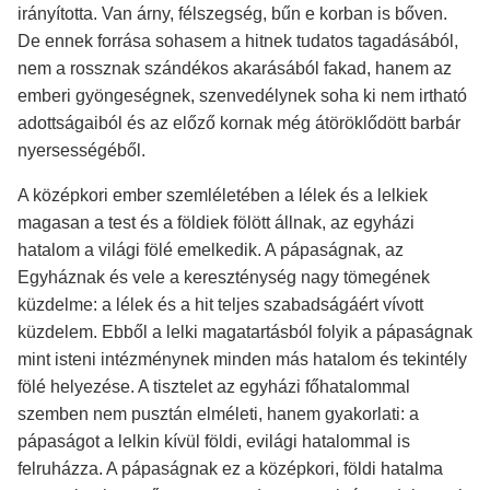
irányította. Van árny, félszegség, bűn e korban is bőven.
De ennek forrása sohasem a hitnek tudatos tagadásából,
nem a rossznak szándékos akarásából fakad, hanem az
emberi gyöngeségnek, szenvedélynek soha ki nem irtható
adottságaiból és az előző kornak még átöröklődött barbár
nyersességéből.
A középkori ember szemléletében a lélek és a lelkiek
magasan a test és a földiek fölött állnak, az egyházi
hatalom a világi fölé emelkedik. A pápaságnak, az
Egyháznak és vele a kereszténység nagy tömegének
küzdelme: a lélek és a hit teljes szabadságáért vívott
küzdelem. Ebből a lelki magatartásból folyik a pápaságnak
mint isteni intézménynek minden más hatalom és tekintély
fölé helyezése. A tisztelet az egyházi főhatalommal
szemben nem pusztán elméleti, hanem gyakorlati: a
pápaságot a lelkin kívül földi, evilági hatalommal is
felruházza. A pápaságnak ez a középkori, földi hatalma