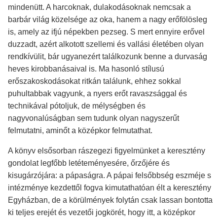
mindenütt. A harcoknak, dulakodásoknak nemcsak a
barbár világ közelsége az oka, hanem a nagy erőfölösleg
is, amely az ifjú népekben pezseg. S mert ennyire erővel
duzzadt, azért alkotott szellemi és vallási életében olyan
rendkívülit, bár ugyanezért találkozunk benne a durvaság
heves kirobbanásaival is. Ma hasonló stílusú
erőszakoskodásokat ritkán találunk, ehhez sokkal
puhultabbak vagyunk, a nyers erőt ravaszsággal és
technikával pótoljuk, de mélységben és
nagyvonalúságban sem tudunk olyan nagyszerűt
felmutatni, aminőt a középkor felmutathat.
A könyv elsősorban rászegezi figyelmünket a keresztény
gondolat legfőbb letéteményesére, őrzőjére és
kisugárzójára: a pápaságra. A pápai felsőbbség eszméje s
intézménye kezdettől fogva kimutathatóan élt a keresztény
Egyházban, de a körülmények folytán csak lassan bontotta
ki teljes erejét és vezetői jogkörét, hogy itt, a középkor