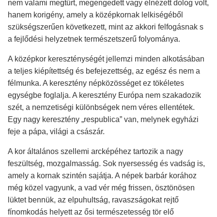
nem valami megtűrt, megengedett vagy elnézett dolog volt,
hanem korigény, amely a középkornak lelkiségéből
szükségszerűen következett, mint az akkori felfogásnak s
a fejlődési helyzetnek természetszerű folyománya.
A középkor kereszténységét jellemzi minden alkotásában
a teljes kiépítettség és befejezettség, az egész és nem a
félmunka. A keresztény népközösséget ez tökéletes
egységbe foglalja. A keresztény Európa nem szakadozik
szét, a nemzetiségi különbségek nem véres ellentétek.
Egy nagy keresztény „respublica” van, melynek egyházi
feje a pápa, világi a császár.
A kor általános szellemi arcképéhez tartozik a nagy
feszültség, mozgalmasság. Sok nyersesség és vadság is,
amely a kornak szintén sajátja. A népek barbár korához
még közel vagyunk, a vad vér még frissen, ösztönösen
lüktet bennük, az elpuhultság, ravaszságokat rejtő
fínomkodás helyett az ősi természetesség tör elő