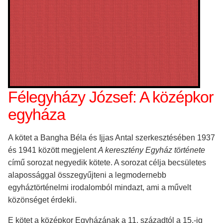
Félegyházy József: A középkor
egyháza
A kötet a Bangha Béla és Ijjas Antal szerkesztésében 1937
és 1941 között megjelent
A keresztény Egyház története
című sorozat negyedik kötete. A sorozat célja becsületes
alapossággal összegyűjteni a legmodernebb
egyháztörténelmi irodalomból mindazt, ami a művelt
közönséget érdekli.
E kötet a középkor Egyházának a 11. századtól a 15.-ig