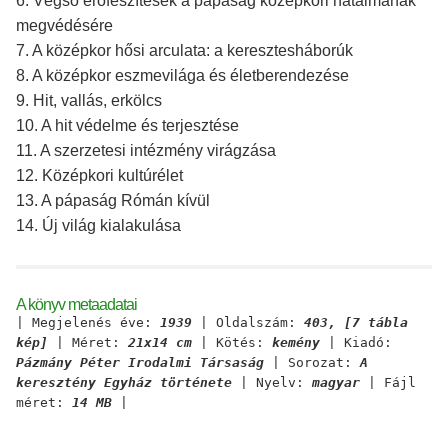
6. Végső erőfeszítések a pápaság középkori hatalmának
megvédésére
7. A középkor hősi arculata: a keresztesháborúk
8. A középkor eszmevilága és életberendezése
9. Hit, vallás, erkölcs
10. A hit védelme és terjesztése
11. A szerzetesi intézmény virágzása
12. Középkori kultúrélet
13. A pápaság Rómán kívül
14. Új világ kialakulása
A könyv metaadatai
| Megjelenés éve:
1939
| Oldalszám:
403, [7 tábla
kép]
| Méret:
21x14 cm
| Kötés:
kemény
| Kiadó:
Pázmány Péter Irodalmi Társaság
| Sorozat:
A
keresztény Egyház története
| Nyelv:
magyar
| Fájl
méret:
14 MB
|