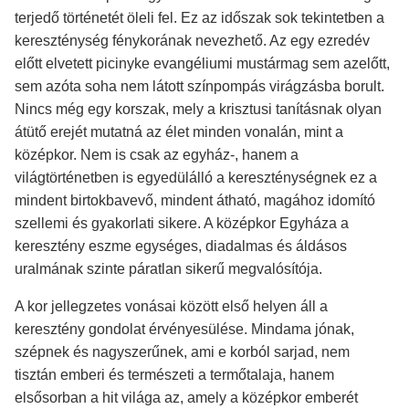
terjedő történetét öleli fel. Ez az időszak sok tekintetben a
kereszténység fénykorának nevezhető. Az egy ezredév
előtt elvetett picinyke evangéliumi mustármag sem azelőtt,
sem azóta soha nem látott színpompás virágzásba borult.
Nincs még egy korszak, mely a krisztusi tanításnak olyan
átütő erejét mutatná az élet minden vonalán, mint a
középkor. Nem is csak az egyház-, hanem a
világtörténetben is egyedülálló a kereszténységnek ez a
mindent birtokbavevő, mindent átható, magához idomító
szellemi és gyakorlati sikere. A középkor Egyháza a
keresztény eszme egységes, diadalmas és áldásos
uralmának szinte páratlan sikerű megvalósítója.
A kor jellegzetes vonásai között első helyen áll a
keresztény gondolat érvényesülése. Mindama jónak,
szépnek és nagyszerűnek, ami e korból sarjad, nem
tisztán emberi és természeti a termőtalaja, hanem
elsősorban a hit világa az, amely a középkor emberét