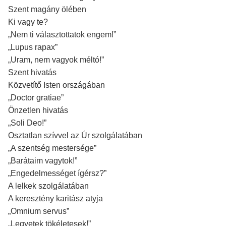
Szent magány ölében
Ki vagy te?
„Nem ti választottatok engem!”
„Lupus rapax”
„Uram, nem vagyok méltó!”
Szent hivatás
Közvetítő Isten országában
„Doctor gratiae”
Önzetlen hivatás
„Soli Deo!”
Osztatlan szívvel az Úr szolgálatában
„A szentség mestersége”
„Barátaim vagytok!”
„Engedelmességet ígérsz?”
A lelkek szolgálatában
A keresztény karitász atyja
„Omnium servus”
„Legyetek tökéletesek!”