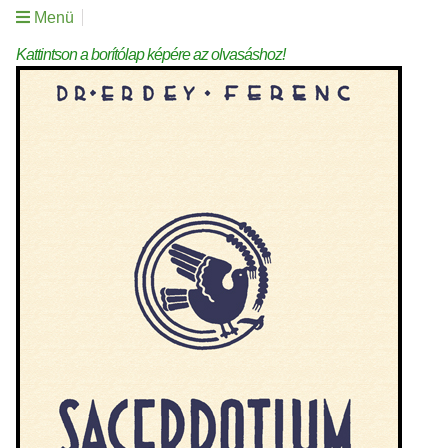
Menü
Kattintson a borítólap képére az olvasáshoz!