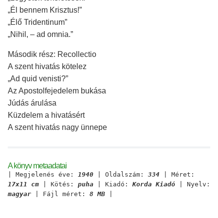
„Él bennem Krisztus!”
„Élő Tridentinum”
„Nihil, – ad omnia.”
Második rész: Recollectio
A szent hivatás kötelez
„Ad quid venisti?”
Az Apostolfejedelem bukása
Júdás árulása
Küzdelem a hivatásért
A szent hivatás nagy ünnepe
A könyv metaadatai
| Megjelenés éve:
1940
| Oldalszám:
334
| Méret:
17x11 cm
| Kötés:
puha
| Kiadó:
Korda Kiadó
| Nyelv:
magyar
| Fájl méret:
8 MB
|