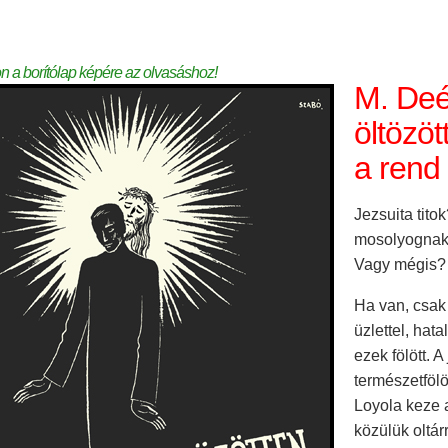
on a borítólap képére az olvasáshoz!
M. Deé
öltözöt
a rend
Jezsuita titok
mosolyognak r
Vagy mégis?
Ha van, csak 
üzlettel, ha
ezek fölött. A
természetföl
Loyola keze a
közülük oltárr