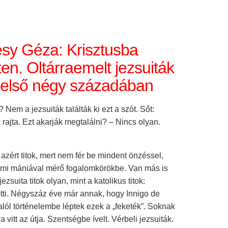
sy Géza: Krisztusba
ten. Oltárraemelt jezsuiták
 első négy századában
? Nem a jezsuiták találták ki ezt a szót. Sőt:
ajta. Ezt akarják megtalálni? – Nincs olyan.
azért titok, mert nem fér be mindent önzéssel,
talmi mániával mérő fogalomkörökbe. Van más is
 jezsuita titok olyan, mint a katolikus titok:
ötti. Négyszáz éve már annak, hogy Innigo de
lól történelembe léptek ezek a „feketék”. Soknak
a vitt az útja. Szentségbe ívelt. Vérbeli jezsuiták.