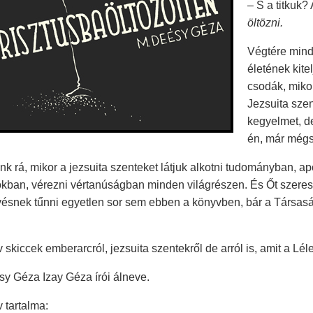
– S a titkuk
öltözni.
Végtére minde
életének kit
csodák, mikor
Jezsuita sze
kegyelmet, de
én, már mégs
nk rá, mikor a jezsuita szenteket látjuk alkotni tudományban, 
ókban, vérezni vértanúságban minden világrészen. És Őt szeres
vésnek tűnni egyetlen sor sem ebben a könyvben, bár a Társas
 skiccek emberarcról, jezsuita szentekről de arról is, amit a Léle
y Géza Izay Géza írói álneve.
 tartalma: