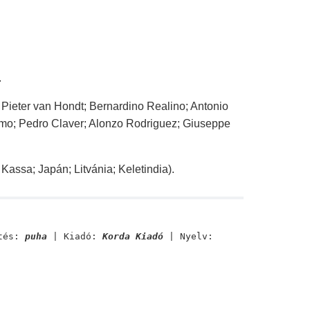
.
; Pieter van Hondt; Bernardino Realino; Antonio
ymo; Pedro Claver; Alonzo Rodriguez; Giuseppe
 Kassa; Japán; Litvánia; Keletindia).
tés:
puha
| Kiadó:
Korda Kiadó
| Nyelv: