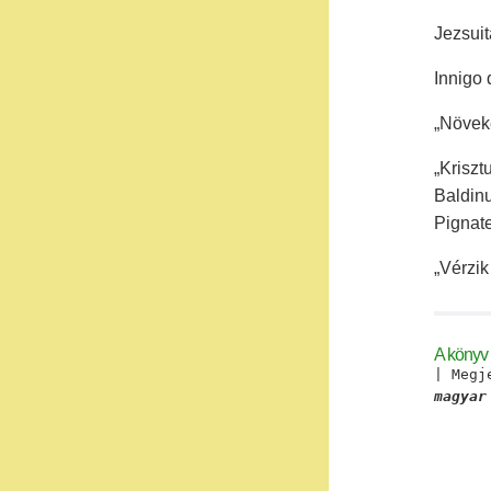
Jezsuit
Innigo 
„Növeke
„Kriszt
Baldin
Pignate
„Vérzik
A könyv
| Megj
magyar