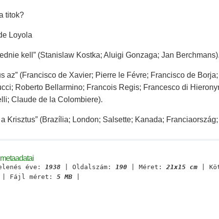
a titok?
de Loyola
dnie kell” (Stanislaw Kostka; Aluigi Gonzaga; Jan Berchmans)
us az” (Francisco de Xavier; Pierre le Févre; Francisco de Borja
ucci; Roberto Bellarmino; Francois Regis; Francesco di Hieron
lli; Claude de la Colombiere).
 a Krisztus” (Brazília; London; Salsette; Kanada; Franciaország;
 metaadatai
elenés éve:
1938
| Oldalszám:
190
| Méret:
21x15 cm
| Kö
| Fájl méret:
5 MB
|