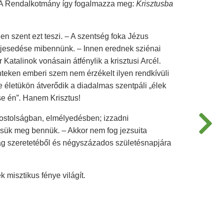
? A Rendalkotmány így fogalmazza meg:
Krisztusba
n szent ezt teszi. – A szentség foka Jézus
eljesedése mibennünk. – Innen erednek sziénai
 Katalinok vonásain átfénylik a krisztusi Arcél.
nteken emberi szem nem érzékelt ilyen rendkívüli
 életükön átverődik a diadalmas szentpáli „élek
e én”. Hanem Krisztus!
apostolságban, elmélyedésben; izzadni
sük meg bennük. – Akkor nem fog jezsuita
ág szeretetéből és négyszázados születésnapjára
k misztikus fénye világít.