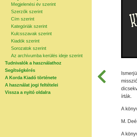
Megjelenési év szerint
Szerzők szerint
Cím szerint
Kategóriák szerint
Kulcsszavak szerint
Kiadók szerint
Sorozatok szerint
Az archívumba kerülés ideje szerint
Tudnivalók a használathoz
Segítségkérés
Ismerjü
A Korda Kiadó története
misszi
A használat jogi feltételei
dicsek
Vissza a nyitó oldalra
írták.
A könyv
M. Deés
A könyv