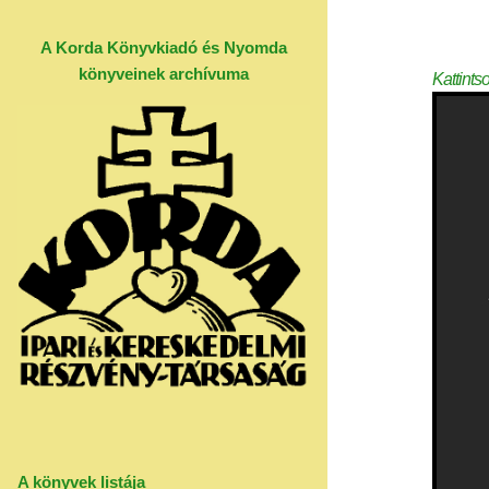
A Korda Könyvkiadó és Nyomda
könyveinek archívuma
Kattints
A könyvek listája