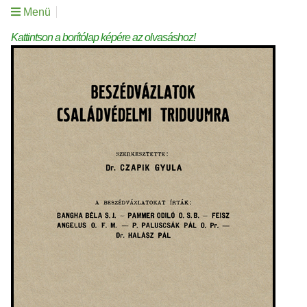
Menü
Kattintson a borítólap képére az olvasáshoz!