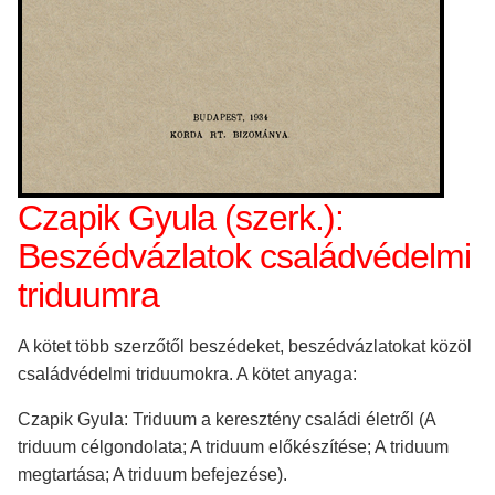
Czapik Gyula (szerk.):
Beszédvázlatok családvédelmi
triduumra
A kötet több szerzőtől beszédeket, beszédvázlatokat közöl
családvédelmi triduumokra. A kötet anyaga:
Czapik Gyula: Triduum a keresztény családi életről (A
triduum célgondolata; A triduum előkészítése; A triduum
megtartása; A triduum befejezése).