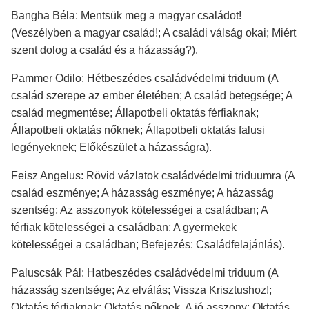
Bangha Béla: Mentsük meg a magyar családot!
(Veszélyben a magyar család!; A családi válság okai; Miért
szent dolog a család és a házasság?).
Pammer Odilo: Hétbeszédes családvédelmi triduum (A
család szerepe az ember életében; A család betegsége; A
család megmentése; Állapotbeli oktatás férfiaknak;
Állapotbeli oktatás nőknek; Állapotbeli oktatás falusi
legényeknek; Előkészület a házasságra).
Feisz Angelus: Rövid vázlatok családvédelmi triduumra (A
család eszménye; A házasság eszménye; A házasság
szentség; Az asszonyok kötelességei a családban; A
férfiak kötelességei a családban; A gyermekek
kötelességei a családban; Befejezés: Családfelajánlás).
Paluscsák Pál: Hatbeszédes családvédelmi triduum (A
házasság szentsége; Az elválás; Vissza Krisztushoz!;
Oktatás férfiaknak; Oktatás nőknek. A jó asszony; Oktatás