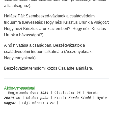
a fiatalsághoz).
Halász Pál: Szentbeszéd-vázlatok a családvédelmi
triduumra (Bevezetés; Hogy nézi Krisztus Urunk a világot?;
Hogy nézi Krisztus Urunk az embert?; Hogy nézi Krisztus
Urunk a házasságot?).
A nő hivatása a családban. Beszédvázlatok a
családvédelmi triduum alkalmára (Asszonyoknak;
Nagyleányoknak).
Beszédvázlat templomi közös Családfelajánlásra.
A könyv metaadatai
| Megjelenés éve:
1934
| Oldalszám:
98
| Méret:
20x14 cm
| Kötés:
puha
| Kiadó:
Korda Kiadó
| Nyelv:
magyar
| Fájl méret:
4 MB
|