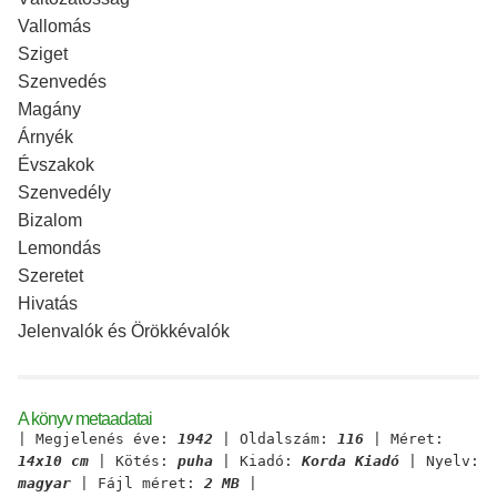
Vallomás
Sziget
Szenvedés
Magány
Árnyék
Évszakok
Szenvedély
Bizalom
Lemondás
Szeretet
Hivatás
Jelenvalók és Örökkévalók
A könyv metaadatai
| Megjelenés éve:
1942
| Oldalszám:
116
| Méret:
14x10 cm
| Kötés:
puha
| Kiadó:
Korda Kiadó
| Nyelv:
magyar
| Fájl méret:
2 MB
|