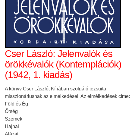
Cser László: Jelenvalók és
örökkévalók (Kontemplációk)
(1942, 1. kiadás)
A könyv Cser László, Kínában szolgáló jezsuita
misszionáriusnak az elmélkedései. Az elmélkedések címe:
Föld és Ég
Őrség
Szemek
Hajnal
Alázat