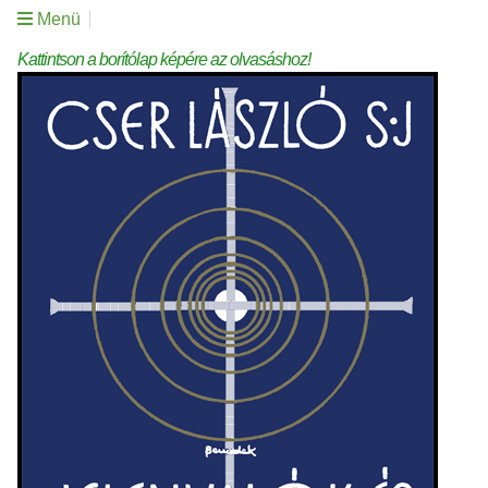
Menü
Kattintson a borítólap képére az olvasáshoz!