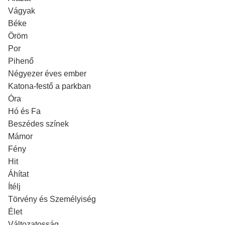
Vágyak
Béke
Öröm
Por
Pihenő
Négyezer éves ember
Katona-festő a parkban
Óra
Hó és Fa
Beszédes színek
Mámor
Fény
Hit
Áhítat
Ítélj
Törvény és Személyiség
Élet
Változatosság