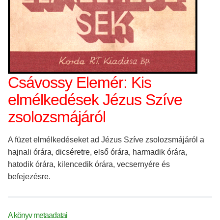
Csávossy Elemér: Kis
elmélkedések Jézus Szíve
zsolozsmájáról
A füzet elmélkedéseket ad Jézus Szíve zsolozsmájáról a
hajnali órára, dicséretre, első órára, harmadik órára,
hatodik órára, kilencedik órára, vecsernyére és
befejezésre.
A könyv metaadatai