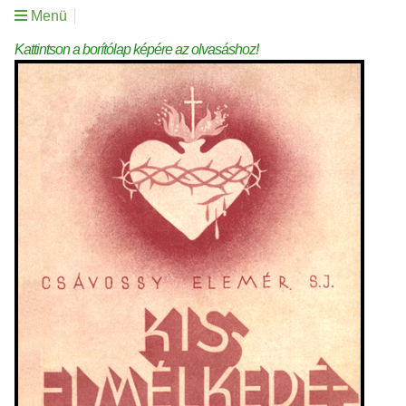
Menü
Kattintson a borítólap képére az olvasáshoz!