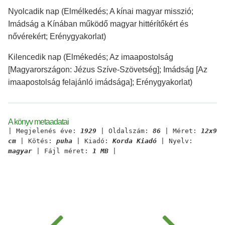
Nyolcadik nap (Elmélkedés; A kínai magyar misszió;
Imádság a Kínában működő magyar hittérítőkért és
nővérekért; Erénygyakorlat)
Kilencedik nap (Elmékedés; Az imaapostolság
[Magyarországon: Jézus Szíve-Szövetség]; Imádság [Az
imaapostolság felajánló imádsága]; Erénygyakorlat)
A könyv metaadatai
| Megjelenés éve:
1929
| Oldalszám:
86
| Méret:
12x9
cm
| Kötés:
puha
| Kiadó:
Korda Kiadó
| Nyelv:
magyar
| Fájl méret:
1 MB
|