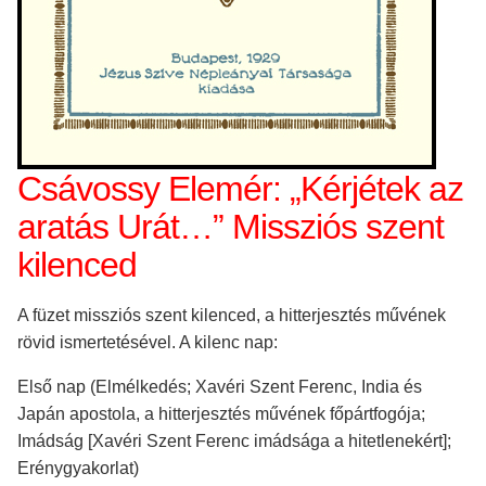
Csávossy Elemér: „Kérjétek az
aratás Urát…” Missziós szent
kilenced
A füzet missziós szent kilenced, a hitterjesztés művének
rövid ismertetésével. A kilenc nap:
Első nap (Elmélkedés; Xavéri Szent Ferenc, India és
Japán apostola, a hitterjesztés művének főpártfogója;
Imádság [Xavéri Szent Ferenc imádsága a hitetlenekért];
Erénygyakorlat)