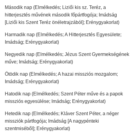
Második nap (Elmélkedés; Liziői kis sz. Teréz, a
hitterjesztés művének második főpártfogója; Imádság
[Liziői kis Szent Teréz önéletrajzából]; Erénygyakorlat)
Harmadik nap (Elmélkedés; A Hitterjesztés Egyesülete;
Imádság; Erénygyakorlat)
Negyedik nap (Elmélkedés; Jézus Szent Gyermekségének
műve; Imádság; Erénygyakorlat)
Ötödik nap (Elmélkedés; A hazai missziós mozgalom;
Imádság; Erénygyakorlat)
Hatodik nap (Elmélkedés; Szent Péter műve és a papok
missziós egyesülése; Imádság; Erénygyakorlat)
Hetedik nap (Elmélkedés; Kláver Szent Péter, a néger
missziók pártfogója; Imádság [A nagypénteki
szentmiséből]; Erénygyakorlat)