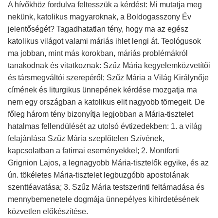
A hívőkhöz fordulva feltesszük a kérdést: Mi mutatja meg
nekünk, katolikus magyaroknak, a Boldogasszony Év
jelentőségét? Tagadhatatlan tény, hogy ma az egész
katolikus világot valami máriás ihlet lengi át. Teológusok
ma jobban, mint más korokban, máriás problémákról
tanakodnak és vitatkoznak: Szűz Mária kegyelemközvetítői
és társmegváltói szerepéről; Szűz Mária a Világ Királynője
címének és liturgikus ünnepének kérdése mozgatja ma
nem egy országban a katolikus elit nagyobb tömegeit. De
főleg három tény bizonyítja legjobban a Mária-tisztelet
hatalmas fellendülését az utolsó évtizedekben: 1. a világ
felajánlása Szűz Mária szeplőtelen Szívének,
kapcsolatban a fatimai eseményekkel; 2. Montforti
Grignion Lajos, a legnagyobb Mária-tisztelők egyike, és az
ún. tökéletes Mária-tisztelet legbuzgóbb apostolának
szenttéavatása; 3. Szűz Mária testszerinti feltámadása és
mennybemenetele dogmája ünnepélyes kihirdetésének
közvetlen előkészítése.