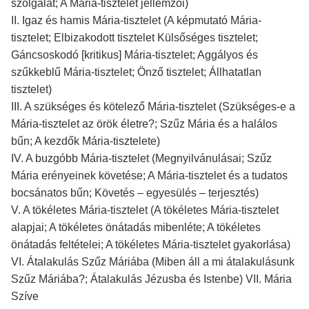
szolgálat; A Mária-tisztelet jellemzői)
II. Igaz és hamis Mária-tisztelet (A képmutató Mária-
tisztelet; Elbizakodott tisztelet Külsőséges tisztelet;
Gáncsoskodó [kritikus] Mária-tisztelet; Aggályos és
szűkkeblű Mária-tisztelet; Önző tisztelet; Állhatatlan
tisztelet)
III. A szükséges és kötelező Mária-tisztelet (Szükséges-e a
Mária-tisztelet az örök életre?; Szűz Mária és a halálos
bűn; A kezdők Mária-tisztelete)
IV. A buzgóbb Mária-tisztelet (Megnyilvánulásai; Szűz
Mária erényeinek követése; A Mária-tisztelet és a tudatos
bocsánatos bűn; Követés – egyesülés – terjesztés)
V. A tökéletes Mária-tisztelet (A tökéletes Mária-tisztelet
alapjai; A tökéletes önátadás mibenléte; A tökéletes
önátadás feltételei; A tökéletes Mária-tisztelet gyakorlása)
VI. Átalakulás Szűz Máriába (Miben áll a mi átalakulásunk
Szűz Máriába?; Átalakulás Jézusba és Istenbe) VII. Mária
Szíve