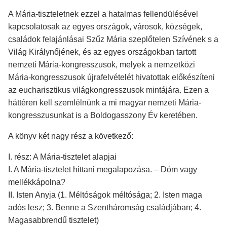
A Mária-tiszteletnek ezzel a hatalmas fellendülésével
kapcsolatosak az egyes országok, városok, községek,
családok felajánlásai Szűz Mária szeplőtelen Szívének s a
Világ Királynőjének, és az egyes országokban tartott
nemzeti Mária-kongresszusok, melyek a nemzetközi
Mária-kongresszusok újrafelvételét hivatottak előkészíteni
az eucharisztikus világkongresszusok mintájára. Ezen a
háttéren kell szemlélnünk a mi magyar nemzeti Mária-
kongresszusunkat is a Boldogasszony Év keretében.
A könyv két nagy rész a következő:
I. rész: A Mária-tisztelet alapjai
I. A Mária-tisztelet hittani megalapozása. – Dóm vagy
mellékkápolna?
II. Isten Anyja (1. Méltóságok méltósága; 2. Isten maga
adós lesz; 3. Benne a Szentháromság családjában; 4.
Magasabbrendű tisztelet)