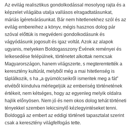
Az evilág realisztikus gondolkodással mosolyog rajta és a
képzelet világába utalja vallásos elragadtatásunkat,
máriás ígéretvárásunkat. Bár nem hitetlenekhez szól és az
evilág embereihez a könyv, mégis hasznos dolog pár
szóval előttük is megvédeni gondolkodásunk és
vágyódásunk jogosult és igaz voltát. Azok az alapok
ugyanis, melyeken Boldogasszony Évének reményei és
lelkesedése felépülnek, történetet alkottak nemcsak
Magyarországon, hanem világszerte, s megteremtették a
keresztény kultúrát, melyből még a mai hitetlenség is
táplálkozik, s ha „a gyümölcseikről ismeritek meg a fát”
elvéből kiindulva mérlegeljük az emberiség történetének
értékeit, nem kétséges, hogy az egyenleg melyik oldalra
hajlik előnyösen. Nem jó és nem okos dolog tehát történeti
tényekkel szemben lekicsinylő kézlegyintéseket tenni.
Boldoggá az embert az eddigi történeti tapasztalat szerint
csak a keresztény világfelfogás tette.