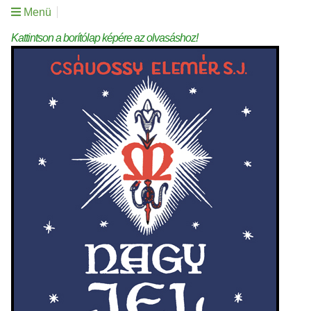
Menü
Kattintson a borítólap képére az olvasáshoz!