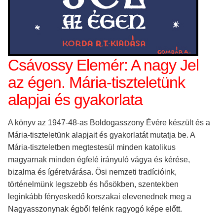
Csávossy Elemér: A nagy Jel
az égen. Mária-tiszteletünk
alapjai és gyakorlata
A könyv az 1947-48-as Boldogasszony Évére készült és a
Mária-tiszteletünk alapjait és gyakorlatát mutatja be. A
Mária-tiszteletben megtestesül minden katolikus
magyarnak minden égfelé irányuló vágya és kérése,
bizalma és ígéretvárása. Ösi nemzeti tradícióink,
történelmünk legszebb és hősökben, szentekben
leginkább fényeskedő korszakai elevenednek meg a
Nagyasszonynak égből felénk ragyogó képe előtt.