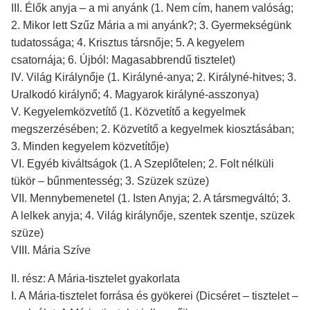
III. Élők anyja – a mi anyánk (1. Nem cím, hanem valóság;
2. Mikor lett Szűz Mária a mi anyánk?; 3. Gyermekségünk
tudatossága; 4. Krisztus társnője; 5. A kegyelem
csatornája; 6. Újból: Magasabbrendű tisztelet)
IV. Világ Királynője (1. Királyné-anya; 2. Királyné-hitves; 3.
Uralkodó királynő; 4. Magyarok királyné-asszonya)
V. Kegyelemközvetítő (1. Közvetítő a kegyelmek
megszerzésében; 2. Közvetítő a kegyelmek kiosztásában;
3. Minden kegyelem közvetítője)
VI. Egyéb kiváltságok (1. A Szeplőtelen; 2. Folt nélküli
tükör – bűnmentesség; 3. Szüzek szüze)
VII. Mennybemenetel (1. Isten Anyja; 2. A társmegváltó; 3.
A lelkek anyja; 4. Világ királynője, szentek szentje, szüzek
szüze)
VIII. Mária Szíve
II. rész: A Mária-tisztelet gyakorlata
I. A Mária-tisztelet forrása és gyökerei (Dicséret – tisztelet –