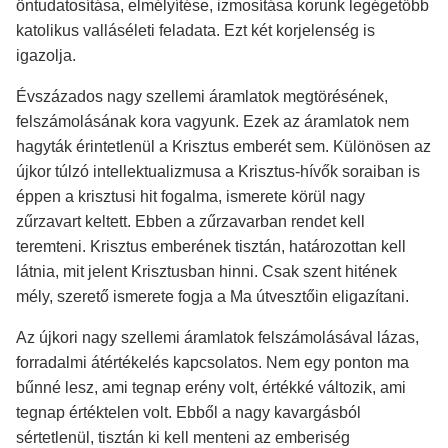
öntudatosítása, elmélyítése, izmosítása korunk legégetőbb
katolikus valláséleti feladata. Ezt két korjelenség is
igazolja.
Évszázados nagy szellemi áramlatok megtörésének,
felszámolásának kora vagyunk. Ezek az áramlatok nem
hagyták érintetlenül a Krisztus emberét sem. Különösen az
újkor túlzó intellektualizmusa a Krisztus-hívők soraiban is
éppen a krisztusi hit fogalma, ismerete körül nagy
zűrzavart keltett. Ebben a zűrzavarban rendet kell
teremteni. Krisztus emberének tisztán, határozottan kell
látnia, mit jelent Krisztusban hinni. Csak szent hitének
mély, szerető ismerete fogja a Ma útvesztőin eligazítani.
Az újkori nagy szellemi áramlatok felszámolásával lázas,
forradalmi átértékelés kapcsolatos. Nem egy ponton ma
bűnné lesz, ami tegnap erény volt, értékké változik, ami
tegnap értéktelen volt. Ebből a nagy kavargásból
sértetlenül, tisztán ki kell menteni az emberiség