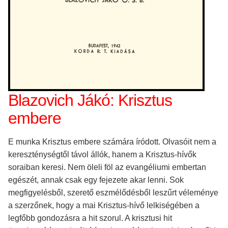
Blazovich Jákó: Krisztus
embere
E munka Krisztus embere számára íródott. Olvasóit nem a
kereszténységtől távol állók, hanem a Krisztus-hívők
soraiban keresi. Nem öleli föl az evangéliumi embertan
egészét, annak csak egy fejezete akar lenni. Sok
megfigyelésből, szerető eszmélődésből leszűrt véleménye
a szerzőnek, hogy a mai Krisztus-hívő lelkiségében a
legfőbb gondozásra a hit szorul. A krisztusi hit