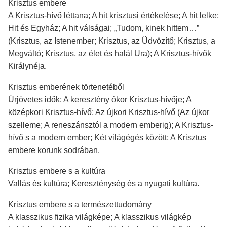
Krisztus embere
A Krisztus-hívő léttana; A hit krisztusi értékelése; A hit lelke;
Hit és Egyház; A hit válságai; „Tudom, kinek hittem…”
(Krisztus, az Istenember; Krisztus, az Üdvözítő; Krisztus, a
Megváltó; Krisztus, az élet és halál Ura); A Krisztus-hívők
Királynéja.
Krisztus emberének törtenetéből
Úrjövetes idők; A keresztény ókor Krisztus-hívője; A
középkori Krisztus-hívő; Az újkori Krisztus-hívő (Az újkor
szelleme; A reneszánsztól a modern emberig); A Krisztus-
hívő s a modern ember; Két világégés között; A Krisztus
embere korunk sodrában.
Krisztus embere s a kultúra
Vallás és kultúra; Kereszténység és a nyugati kultúra.
Krisztus embere s a természettudomány
A klasszikus fizika világképe; A klasszikus világkép