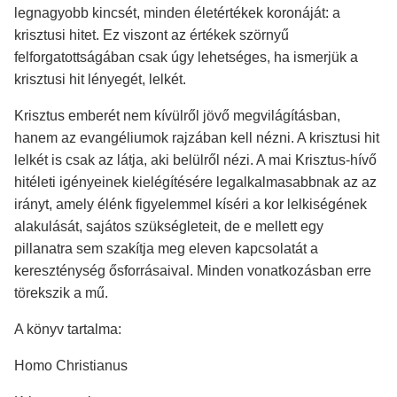
legnagyobb kincsét, minden életértékek koronáját: a
krisztusi hitet. Ez viszont az értékek szörnyű
felforgatottságában csak úgy lehetséges, ha ismerjük a
krisztusi hit lényegét, lelkét.
Krisztus emberét nem kívülről jövő megvilágításban,
hanem az evangéliumok rajzában kell nézni. A krisztusi hit
lelkét is csak az látja, aki belülről nézi. A mai Krisztus-hívő
hitéleti igényeinek kielégítésére legalkalmasabbnak az az
irányt, amely élénk figyelemmel kíséri a kor lelkiségének
alakulását, sajátos szükségleteit, de e mellett egy
pillanatra sem szakítja meg eleven kapcsolatát a
kereszténység ősforrásaival. Minden vonatkozásban erre
törekszik a mű.
A könyv tartalma:
Homo Christianus