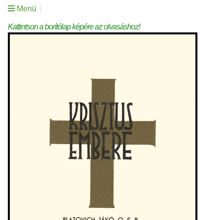
Menü
Kattintson a borítólap képére az olvasáshoz!