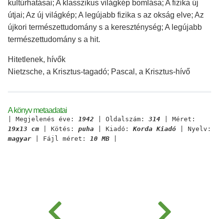
kultúrhatásai; A klasszikus világkép bomlása; A fizika új
útjai; Az új világkép; A legújabb fizika s az okság elve; Az
újkori természettudomány s a kereszténység; A legújabb
természettudomány s a hit.
Hitetlenek, hívők
Nietzsche, a Krisztus-tagadó; Pascal, a Krisztus-hívő
A könyv metaadatai
| Megjelenés éve:
1942
| Oldalszám:
314
| Méret:
19x13 cm
| Kötés:
puha
| Kiadó:
Korda Kiadó
| Nyelv:
magyar
| Fájl méret:
10 MB
|