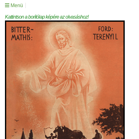
Menü
Kattintson a borítólap képére az olvasáshoz!