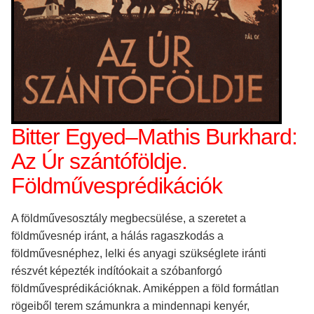
Bitter Egyed–Mathis Burkhard:
Az Úr szántóföldje.
Földművesprédikációk
A földművesosztály megbecsülése, a szeretet a
földművesnép iránt, a hálás ragaszkodás a
földművesnéphez, lelki és anyagi szükséglete iránti
részvét képezték indítóokait a szóbanforgó
földművesprédikációknak. Amiképpen a föld formátlan
rögeiből terem számunkra a mindennapi kenyér,