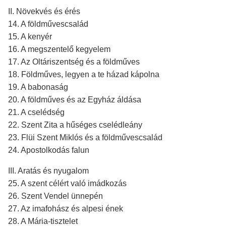
II. Növekvés és érés
14. A földművescsalád
15. A kenyér
16. A megszentelő kegyelem
17. Az Oltáriszentség és a földműves
18. Földműves, legyen a te házad kápolna
19. A babonaság
20. A földműves és az Egyház áldása
21. A cselédség
22. Szent Zita a hűséges cselédleány
23. Flüi Szent Miklós és a földművescsalád
24. Apostolkodás falun
III. Aratás és nyugalom
25. A szent célért való imádkozás
26. Szent Vendel ünnepén
27. Az imafohász és alpesi ének
28. A Mária-tisztelet