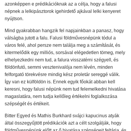
azonképpen e prédikációknak az a célja, hogy a falusi
népnek a lelkipásztorok igehirdető ajkával lelki kenyeret
nyújtson.
Mind gyakrabban hangzik fel napjainkban a panasz, hogy
válságba jutott a falu. Falusi földművesnépünk tódul a
város felé, ahol persze nem találja meg a számítását, és
kitermelődik egy milliós, sorsával elégedetlen tömeg, mely
elhelyezkedni nem tud, a falura visszatérni szégyell, és
földönfutó, semmi vesztenivalója nem lévén, minden
felforgató törekvésre mindig kész proletár sereggé válik.
Így van ez külföldön is. Ennek egyik főokát abban kell
keresni, hogy falusi népünk nem tud felemelkedni hivatása
magaslatára, nem tudja kellőleg értékelni foglalkozása
szépségét és értékeit.
Bitter Egyed és Mathis Burkhard svájci kapucinus atyák
által összegyűjtött prédikációk azt a célt szolgálják, hogy
földművesnépünk előtt az ő hivatása szépségeit feltárja, és