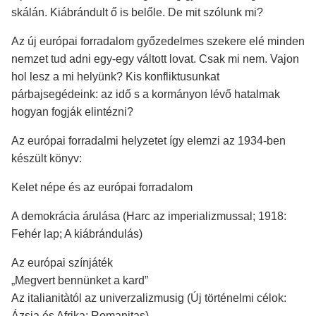
skálán. Kiábrándult ő is belőle. De mit szólunk mi?
Az új európai forradalom győzedelmes szekere elé minden
nemzet tud adni egy-egy váltott lovat. Csak mi nem. Vajon
hol lesz a mi helyünk? Kis konfliktusunkat
párbajsegédeink: az idő s a kormányon lévő hatalmak
hogyan fogják elintézni?
Az európai forradalmi helyzetet így elemzi az 1934-ben
készült könyv:
Kelet népe és az európai forradalom
A demokrácia árulása (Harc az imperializmussal; 1918:
Fehér lap; A kiábrándulás)
Az európai színjáték
„Megvert bennünket a kard”
Az italianitàtól az univerzalizmusig (Új történelmi célok:
Ázsia és Afrika; Romanitas)