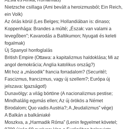
Nietzsche csillaga (Ami bevált a heroizmusból; Ein Reich,
ein Volk)
Az óriás körül (Les Belges; Hollandiában is: dinaso;
Koppenhága: Brandes a múlté; „Észak: van valami a
levegőben”; Kavarodás a Baltikumon; Nyugati és keleti
fogalmak)
Új Spanyol honfoglalás
British Empire (Ottawa: a kapitalizmus haldoklása; Mi az
angol demokrácia; Anglia katolikus ország?)
Mit hoz a „második” francia forradalom? (Securité!;
Fascizmus, francizmus, vagy új szellem?; Európa új
jelszava: Igazságot!)
Dunavölgy: a világ börtöne (A nacionalizmus pestise;
Mindhalálig egymás ellen; Az új örökös a Német
Birodalom; Quo vadis Austria?; A „feudalizmus” vége)
A Balkán a balkániaké
Moszkva, a „Harmadik Róma” (Lenin fegyelmet követel;