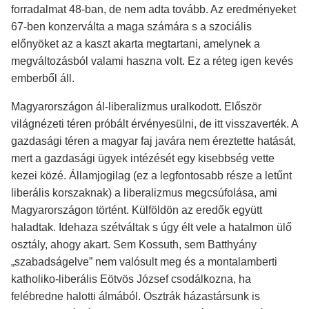
forradalmat 48-ban, de nem adta tovább. Az eredményeket
67-ben konzerválta a maga számára s a szociális
előnyöket az a kaszt akarta megtartani, amelynek a
megváltozásból valami haszna volt. Ez a réteg igen kevés
emberből áll.
Magyarországon ál-liberalizmus uralkodott. Először
világnézeti téren próbált érvényesülni, de itt visszaverték. A
gazdasági téren a magyar faj javára nem éreztette hatását,
mert a gazdasági ügyek intézését egy kisebbség vette
kezei közé. Államjogilag (ez a legfontosabb része a letűnt
liberális korszaknak) a liberalizmus megcsúfolása, ami
Magyarországon történt. Külföldön az eredők együtt
haladtak. Idehaza szétváltak s úgy élt vele a hatalmon ülő
osztály, ahogy akart. Sem Kossuth, sem Batthyány
„szabadságelve” nem valósult meg és a montalamberti
katholiko-liberális Eötvös József csodálkozna, ha
felébredne halotti álmából. Osztrák házastársunk is