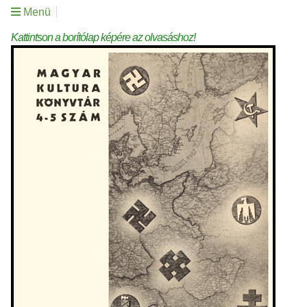
Menü
Kattintson a borítólap képére az olvasáshoz!