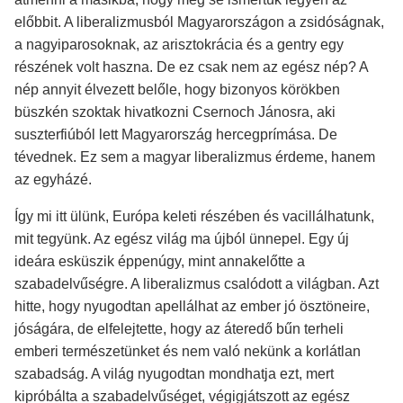
előbbit. A liberalizmusból Magyarországon a zsidóságnak,
a nagyiparosoknak, az arisztokrácia és a gentry egy
részének volt haszna. De ez csak nem az egész nép? A
nép annyit élvezett belőle, hogy bizonyos körökben
büszkén szoktak hivatkozni Csernoch Jánosra, aki
suszterfiúból lett Magyarország hercegprímása. De
tévednek. Ez sem a magyar liberalizmus érdeme, hanem
az egyházé.
Így mi itt ülünk, Európa keleti részében és vacillálhatunk,
mit tegyünk. Az egész világ ma újból ünnepel. Egy új
ideára esküszik éppenúgy, mint annakelőtte a
szabadelvűségre. A liberalizmus csalódott a világban. Azt
hitte, hogy nyugodtan apellálhat az ember jó ösztöneire,
jóságára, de elfelejtette, hogy az áteredő bűn terheli
emberi természetünket és nem való nekünk a korlátlan
szabadság. A világ nyugodtan mondhatja ezt, mert
kipróbálta a szabadelvűséget, végigjátszott az egész