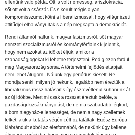
ellenünk való példa. Ott is volt nemesség, arisztokrácia,
sőt ott volt a császár. És sikerült mégis olyan
kompromisszumot kötni a liberalizmussal, hogy világnézeti
attitűdjei elhalványultak s a nép megkapta a demokráciát.
Rendi államról hallunk, magyar fasizmusról, sőt magyar
nemzeti szocializmusról és kormányférfiaink kijelentik,
hogy nem azokat az időket éljük, amikor a
szabadságjogokat ki lehetne terjeszteni. Pedig ezen fordul
meg Magyarország sorsa. A történelmi fejlődés ettapjait
nem lehet átugorni. Nálunk egy periódus kiesett. Ne
mondja senki, milyen jó nekünk, legalább nem éreztük a
liberalizmus rossz hatásait s így észrevétlenül suhanunk át
az új időkbe. Mert mi csak a rosszat éreztük belőle, a
gazdasági kizsákmányolást, de nem a szabadabb légkört,
a bornirt egyház-ellenességet, de nem a nagy szellemek
lelkét, akik a kutatás végén célhoz találtak. Egész Európa
kiábrándult ebből az életformából, de nekünk úgy kellene
átmenni a másikba, hogy meg se ismertük légyen az