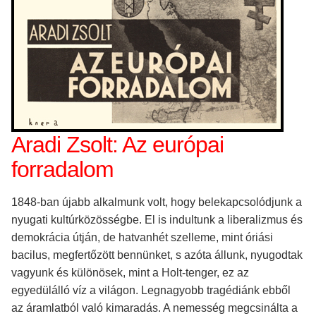
Aradi Zsolt: Az európai
forradalom
1848-ban újabb alkalmunk volt, hogy belekapcsolódjunk a
nyugati kultúrközösségbe. El is indultunk a liberalizmus és
demokrácia útján, de hatvanhét szelleme, mint óriási
bacilus, megfertőzött bennünket, s azóta állunk, nyugodtak
vagyunk és különösek, mint a Holt-tenger, ez az
egyedülálló víz a világon. Legnagyobb tragédiánk ebből
az áramlatból való kimaradás. A nemesség megcsinálta a