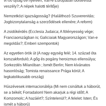
9700 újság 69 nyelven; Van-e Európában bolsevista
veszély?; A népek halotti térítője)
Nemzetközi igazságosság? (Halálthozó Szuverenitás;
Jogbizonytalanság a szerződések ellenére; A reform)
A zsidókérdés (Ecclesia Judaica; A fölényesség vége;
Franciaországban is; Galiciaiak Magyarországon; Van-e
megoldás?; Emberi szempontok)
Az egyetlen örök út (A nagy egység felé; 14. század óta
korszakforduló; A gőg és pogány heroizmus ellensúlya;
Sorkezdés Milanóban ; Ismét Berlin; Nem kívánatos
hasonlóság; Tomista renaissance Prága körül; A
legkatolikusabb ország)
Húszévesek internacionáléja (Mi nem csináltuk a háborút,
se a békét; Forradalom! Nem akarjuk a régi időt!; A
Komzomolc; A hazáért?; Színtelenül?; A felelet: Isten; És
ismét a háború)