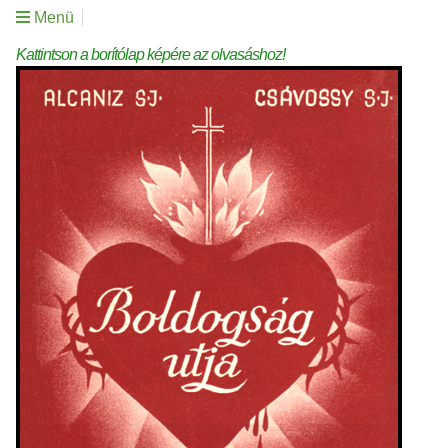
Menü
Kattintson a borítólap képére az olvasáshoz!