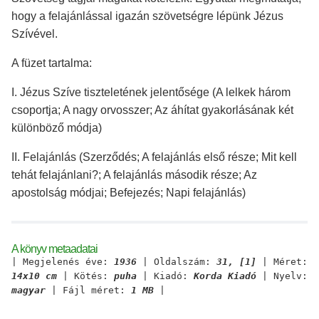
hogy a felajánlással igazán szövetségre lépünk Jézus
Szívével.
A füzet tartalma:
I. Jézus Szíve tiszteletének jelentősége (A lelkek három
csoportja; A nagy orvosszer; Az áhítat gyakorlásának két
különböző módja)
II. Felajánlás (Szerződés; A felajánlás első része; Mit kell
tehát felajánlani?; A felajánlás második része; Az
apostolság módjai; Befejezés; Napi felajánlás)
A könyv metaadatai
| Megjelenés éve:
1936
| Oldalszám:
31, [1]
| Méret:
14x10 cm
| Kötés:
puha
| Kiadó:
Korda Kiadó
| Nyelv:
magyar
| Fájl méret:
1 MB
|