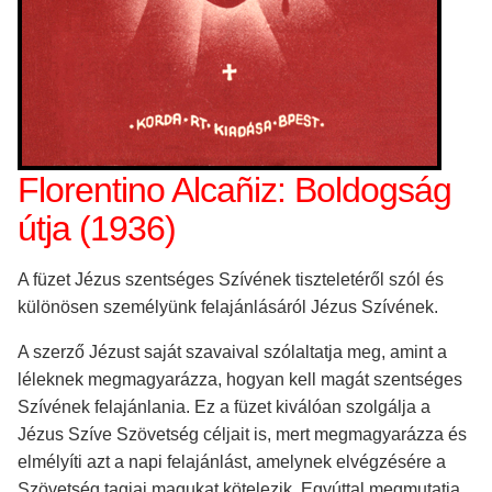
Florentino Alcañiz: Boldogság
útja (1936)
A füzet Jézus szentséges Szívének tiszteletéről szól és
különösen személyünk felajánlásáról Jézus Szívének.
A szerző Jézust saját szavaival szólaltatja meg, amint a
léleknek megmagyarázza, hogyan kell magát szentséges
Szívének felajánlania. Ez a füzet kiválóan szolgálja a
Jézus Szíve Szövetség céljait is, mert megmagyarázza és
elmélyíti azt a napi felajánlást, amelynek elvégzésére a
Szövetség tagjai magukat kötelezik. Egyúttal megmutatja,