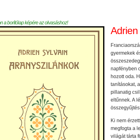
on a borítólap képére az olvasáshoz!
Adrien
Franciaorszá
gyermekek és
összeszedege
napfényben c
hozott oda. 
tanításokat,
pillanatig cs
eltűnnek. A l
összegyűjtés
Ki nem érzett
megfogta a le
világát tárta 