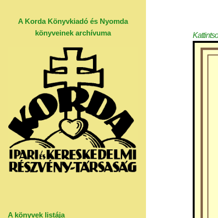
A Korda Könyvkiadó és Nyomda
könyveinek archívuma
Kattints
A könyvek listája