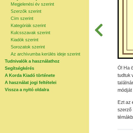
Megjelenési év szerint
Szerzők szerint
Cím szerint
Kategóriák szerint
Kulcsszavak szerint
Kiadók szerint
Sorozatok szerint
Az archívumba kerülés ideje szerint
Tudnivalók a használathoz
Ó! Ha ö
Segítségkérés
A Korda Kiadó története
tudtuk 
A használat jogi feltételei
találná
Vissza a nyitó oldalra
módját 
Ezt az 
szerző 
témákba