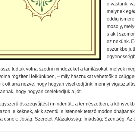
olvastunk, va
melynek egés
eddig ismeret
mosoly, melye
s akit szomo
ez nekünk. Eg
eszünkbe jut
egyenességb
ssze tudtuk volna szedni mindezeket a tanításokat, melyek megv
volna rögzíteni lelkünkben, – mily hasznukat vehetnők a csüg
nk ott arra nézve, hogy hogyan viselkedjünk; mennyi vigasztalá
annak, hogy hogyan cselekedjük a jót!
egyszerű összegyűjtést (mindenütt: a természetben, a könyvekben
azon lelkeknek, akik szentül s Istennek tetsző módon óhajtanak
 esnek: Jóság; Szeretet; Alázatosság; Imádság; Szentség; Az 