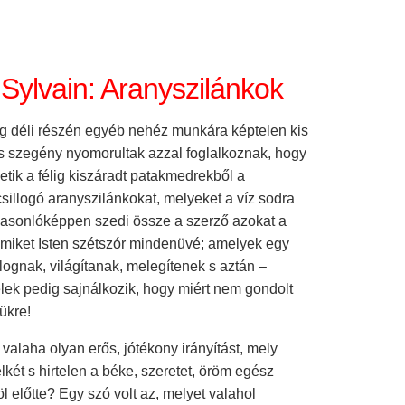
 Sylvain: Aranyszilánkok
g déli részén egyéb nehéz munkára képtelen kis
 szegény nyomorultak azzal foglalkoznak, hogy
tik a félig kiszáradt patakmedrekből a
sillogó aranyszilánkokat, melyeket a víz sodra
Hasonlóképpen szedi össze a szerző azokat a
 amiket Isten szétszór mindenüvé; amelyek egy
illognak, világítanak, melegítenek s aztán –
élek pedig sajnálkozik, hogy miért nem gondolt
ükre!
 valaha olyan erős, jótékony irányítást, mely
lkét s hirtelen a béke, szeretet, öröm egész
föl előtte? Egy szó volt az, melyet valahol