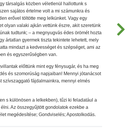
gy társalgás közben véletlenül hallottunk s
zen sajátos értelme volt a mi számunkra és
len erővel töltötte meg lelkünket. Vagy egy
t olyan valaki ajkán vettünk észre, akit szeretünk
rúnak tudtunk; – a megnyugvás édes örömét hozta
y ártatlan gyermek tiszta tekintete lehetett, mely
tatta mindazt a kedvességet és szépséget, ami az
en és egyszerűségben van.
illantak előttünk mint egy fénysugár, és ha meg
gedés és szomorúság napjaiban! Mennyi jótanácsot
st szívszaggató fájdalmainkra, mennyi elmés
 s különösen a lelkekben), tűzi ki feladatául a
 élni. Az összegyűjtött gondolatok ezekbe a
élet megédesítése; Gondviselés; Apostolkodás.