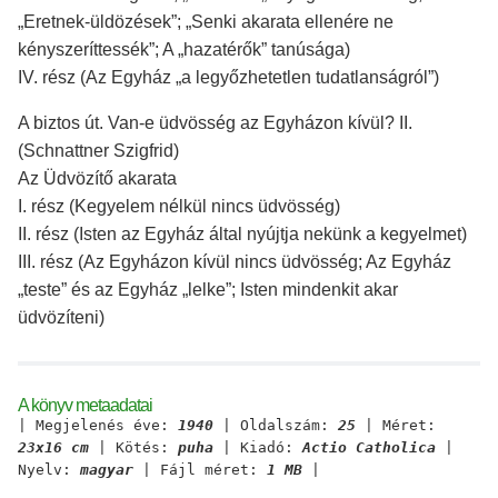
„Eretnek-üldözések”; „Senki akarata ellenére ne
kényszeríttessék”; A „hazatérők” tanúsága)
IV. rész (Az Egyház „a legyőzhetetlen tudatlanságról”)
A biztos út. Van-e üdvösség az Egyházon kívül? II.
(Schnattner Szigfrid)
Az Üdvözítő akarata
I. rész (Kegyelem nélkül nincs üdvösség)
II. rész (Isten az Egyház által nyújtja nekünk a kegyelmet)
III. rész (Az Egyházon kívül nincs üdvösség; Az Egyház
„teste” és az Egyház „lelke”; Isten mindenkit akar
üdvözíteni)
A könyv metaadatai
| Megjelenés éve:
1940
| Oldalszám:
25
| Méret:
23x16 cm
| Kötés:
puha
| Kiadó:
Actio Catholica
|
Nyelv:
magyar
| Fájl méret:
1 MB
|