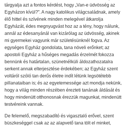
tárgyalja azt a fontos kérdést, hogy „Van-e üdvösség az
Egyházon kívül?”. A nagy katolikus világcsaládnak, amely
élő hittel és szívének minden melegével átkarolja
Egyházát, édes megnyugvást hoz az a tény, hogy nálunk,
annál az édesanyánál van kizárólag az üdvösség, akinek
mi gyermekei vagyunk már születésünknél fogva. Az
egységes Egyház gondolata, tana növeli erőnket; az
apostoli Egyház a hűséges megadás érzelmét fokozza
bennünk és határtalan, szünetnélküli áldozathozatalra
serkent annak elterjesztése érdekében; az Egyház szent
voltáról szóló tan derűs életre indít létünk legsötétebb
pillanataiban is; és az egyetemessége azt mondja nekünk,
hogy a világ minden részében érezteti tanának áldását és
hogy mindenütt otthonosnak érezzük magunkat, mindenütt
testvéreink vannak.
De felemelő, megszabadító és vigasztaló erővel, szent
büszkeséggel csak az az alapvető tana tölt el minket,