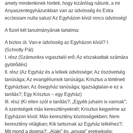
amely mindenkinek hirdeti, hogy kizárólag nálunk, a mi
Anyaszentegyházunkban van az üdvösség és Extra
ecclesiam nulla salus! Az Egyházon kívül nincs üdvösség!
A füzet két tanulmányának tartalma:
A biztos út. Van-e üdvösség az Egyházon kívül? I.
(Schrotty Pál)
I. rész (Számunkra vigasztaló erő; Az elszakadtak számára
gyötrődés)
II. rész (Az Egyház és a lelkek üdvössége; Az ószövetség
tanúsága; Az evangéliumok tanúsága; Krisztus a történeti
Egyházban; Az ősegyház tanúsága; Igazságtalan-e ez a
tanítás?; Egy Krisztus – egy Egyház)
III. rész (Ki ellen szól e tanítás?; „Egyéb juhaim is vannak”;
A szentségek más keresztényeknél; Krisztus kegyelme az
Egyházon kívül; Más keresztény közösségekben; Nem
keresztény világban; Kik tartoznak az Egyház lelkéhez?;
Mit mond a dogma?; „Alaki” és „anyagi” eretnekség;