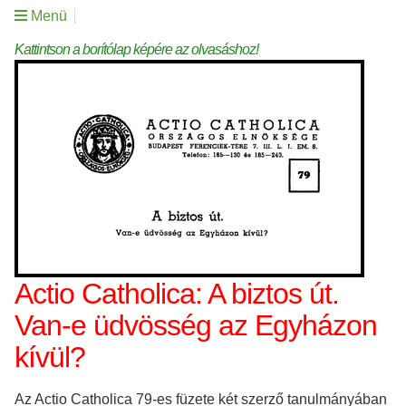
Menü
Kattintson a borítólap képére az olvasáshoz!
Actio Catholica: A biztos út.
Van-e üdvösség az Egyházon
kívül?
Az Actio Catholica 79-es füzete két szerző tanulmányában